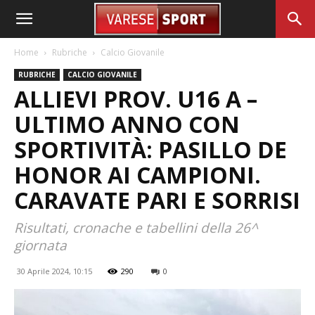
Home
Rubriche
Calcio Giovanile
RUBRICHE
CALCIO GIOVANILE
ALLIEVI PROV. U16 A –
ULTIMO ANNO CON
SPORTIVITÀ: PASILLO DE
HONOR AI CAMPIONI.
CARAVATE PARI E SORRISI
Risultati, cronache e tabellini della 26^
giornata
30 Aprile 2024, 10:15
290
0