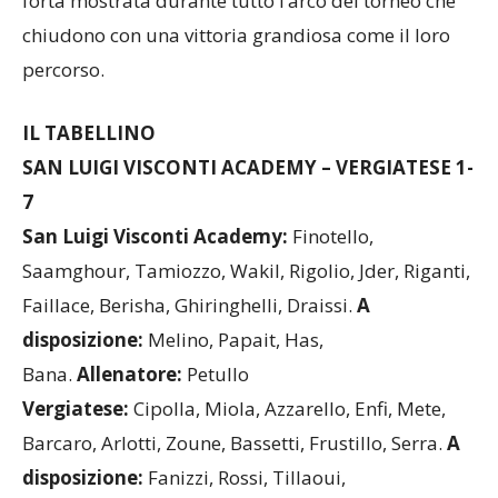
forta mostrata durante tutto l’arco del torneo che
chiudono con una vittoria grandiosa come il loro
percorso.
IL TABELLINO
SAN LUIGI VISCONTI ACADEMY – VERGIATESE 1-
7
San Luigi Visconti Academy:
Finotello,
Saamghour, Tamiozzo, Wakil, Rigolio, Jder, Riganti,
Faillace, Berisha, Ghiringhelli, Draissi.
A
disposizione:
Melino, Papait, Has,
Bana.
Allenatore:
Petullo
Vergiatese:
Cipolla, Miola, Azzarello, Enfi, Mete,
Barcaro, Arlotti, Zoune, Bassetti, Frustillo, Serra.
A
disposizione:
Fanizzi, Rossi, Tillaoui,