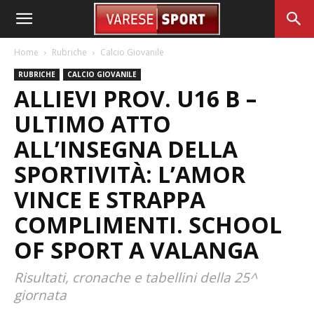
Home
Rubriche
Calcio Giovanile
RUBRICHE
CALCIO GIOVANILE
ALLIEVI PROV. U16 B –
ULTIMO ATTO
ALL’INSEGNA DELLA
SPORTIVITÀ: L’AMOR
VINCE E STRAPPA
COMPLIMENTI. SCHOOL
OF SPORT A VALANGA
Risultati, cronache e tabellini della 25^
giornata