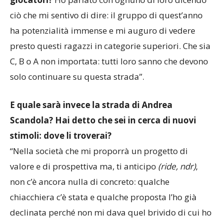
Damiano che conosco da ben undici anni e con cui
ho lavorato quotidianamente negli ultimi tre.
I
giocatori?
Ho parlato con ognuno di loro dicendo
ciò che mi sentivo di dire: il gruppo di quest’anno
ha potenzialità immense e mi auguro di vedere
presto questi ragazzi in categorie superiori. Che sia
C, B o A non importata: tutti loro sanno che devono
solo continuare su questa strada”.
E quale sarà invece la strada di Andrea
Scandola? Hai detto che sei in cerca di nuovi
stimoli: dove li troverai?
“Nella società che mi proporrà un progetto di
valore e di prospettiva ma, ti anticipo
(ride, ndr)
,
non c’è ancora nulla di concreto: qualche