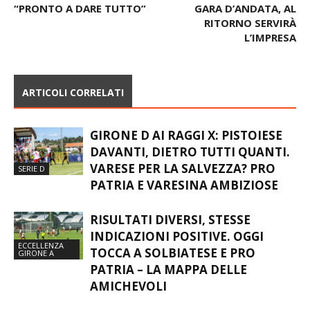
INIZIA IL CALCIOMERCATO
JUNIORES REG.A – IL
DEL VARESE,
LASTRIGIANA
VITOFRANCESCO È LA
INGARBUGLIA IL
PRIMA CONFERMA:
MORAZZONE: 0-2 NELLA
“PRONTO A DARE TUTTO”
GARA D’ANDATA, AL
RITORNO SERVIRÀ
L’IMPRESA
ARTICOLI CORRELATI
GIRONE D AI RAGGI X: PISTOIESE
DAVANTI, DIETRO TUTTI QUANTI.
VARESE PER LA SALVEZZA? PRO
SERIE D
PATRIA E VARESINA AMBIZIOSE
RISULTATI DIVERSI, STESSE
INDICAZIONI POSITIVE. OGGI
ECCELLENZA
TOCCA A SOLBIATESE E PRO
GIRONE A