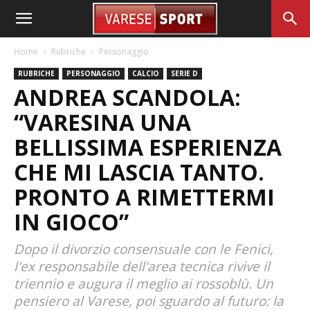
Home
Rubriche
Personaggio
RUBRICHE
PERSONAGGIO
CALCIO
SERIE D
ANDREA SCANDOLA:
“VARESINA UNA
BELLISSIMA ESPERIENZA
CHE MI LASCIA TANTO.
PRONTO A RIMETTERMI
IN GIOCO”
Dopo il divorzio consensuale con le Fenici,
l'ex responsabile dell'area tecnica rivive il
triennio e augura il meglio ai rossoblù. Un
pensiero al Varese, poi sguardo al futuro: la