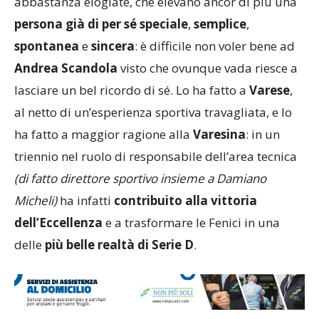
abbastanza elogiate, che elevano ancor di più una
persona già di per sé speciale
,
semplice
,
spontanea
e
sincera
: è difficile non voler bene ad
Andrea Scandola
visto che ovunque vada riesce a
lasciare un bel ricordo di sé. Lo ha fatto a
Varese
,
al netto di un’esperienza sportiva travagliata, e lo
ha fatto a maggior ragione alla
Varesina
: in un
triennio nel ruolo di responsabile dell’area tecnica
(di fatto direttore sportivo insieme a Damiano
Micheli)
ha infatti
contribuito alla vittoria
dell’Eccellenza
e a trasformare le Fenici in una
delle
più belle realtà di Serie D
.