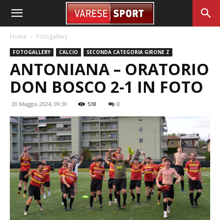
Home
Fotogallery
FOTOGALLERY
CALCIO
SECONDA CATEGORIA GIRONE Z
ANTONIANA – ORATORIO
DON BOSCO 2-1 IN FOTO
20 Maggio 2024, 09:30
518
0