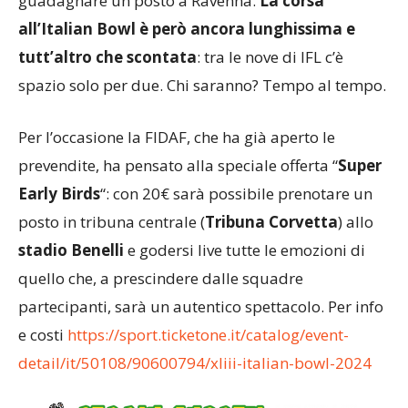
guadagnare un posto a Ravenna.
La corsa
all’Italian Bowl è però ancora lunghissima e
tutt’altro che scontata
: tra le nove di IFL c’è
spazio solo per due. Chi saranno? Tempo al tempo.
Per l’occasione la FIDAF, che ha già aperto le
prevendite, ha pensato alla speciale offerta “
Super
Early Birds
“: con 20€ sarà possibile prenotare un
posto in tribuna centrale (
Tribuna Corvetta
) allo
stadio Benelli
e godersi live tutte le emozioni di
quello che, a prescindere dalle squadre
partecipanti, sarà un autentico spettacolo. Per info
e costi
https://sport.ticketone.it/catalog/event-
detail/it/50108/90600794/xliii-italian-bowl-2024