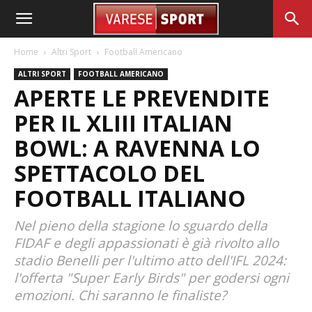
Home
Altri Sport
Football Americano
ALTRI SPORT
FOOTBALL AMERICANO
APERTE LE PREVENDITE
PER IL XLIII ITALIAN
BOWL: A RAVENNA LO
SPETTACOLO DEL
FOOTBALL ITALIANO
Nel pieno della stagione lo sguardo della
FIDAF e degli appassionati è già rivolto allo
stadio Benelli per l'ultimo atto dell'IFL 2024:
l'offerta "Super Early Birds" per godersi ogni
emozioni. Chi saranno le finaliste?