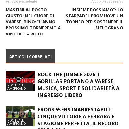
Articolo precedente
Articolo successivo
MASTINI AL POSTO
“INSIEME POSSIAMO”: LO
GIUSTO: NEL CUORE DI
STARPADEL PROMUOVE UN
VARESE. BINO: “L’ANNO
TORNEO PER SOSTENERE IL
PROSSIMO TORNEREMO A
MELOGRANO
VINCERE” – VIDEO
ARTICOLI CORRELATI
ROCK THE JUNGLE 2026: I
GORILLAS PORTANO A VARESE
FOOTBALL
MUSICA, SPORT E SOLIDARIETÀ A
AMERICANO
INGRESSO LIBERO
FROGS 65ERS INARRESTABILI:
CINQUE VITTORIE A FERRARA E
FOOTBALL
STAGIONE PERFETTA, IL RECORD
AMERICANO