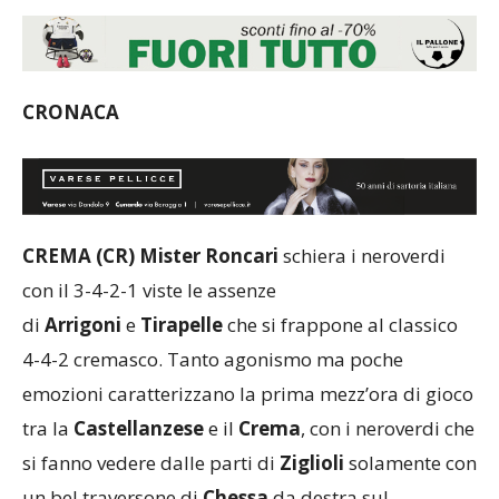
CRONACA
CREMA (CR) Mister Roncari
schiera i neroverdi
con il 3-4-2-1 viste le assenze
di
Arrigoni
e
Tirapelle
che si frappone al classico
4-4-2 cremasco. Tanto agonismo ma poche
emozioni caratterizzano la prima mezz’ora di gioco
tra la
Castellanzese
e il
Crema
, con i neroverdi che
si fanno vedere dalle parti di
Ziglioli
solamente con
un bel traversone di
Chessa
da destra sul