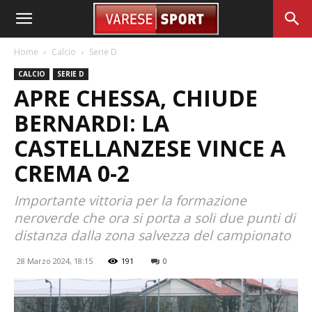
Home
Calcio
Serie D
CALCIO
SERIE D
APRE CHESSA, CHIUDE
BERNARDI: LA
CASTELLANZESE VINCE A
CREMA 0-2
Importante vittoria per la formazione
neroverde che ora si porta a soli due punti di
distanza dalla zona salvezza del campionato
28 Marzo 2024, 18:15
191
0