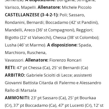
Varisco, Mapelli.
Allenatore:
Michele Piccolo
CASTELLANZESE (3-4-2-1):
Poli; Sassaro,
Rondanini, Bernardi; Boccadamo (42’ st Pandini),
Mandelli, Areco (36’ st Compagnoni), Reggiori;
Bigotto (22’ st Valsecchi), Chessa (38’ st Colombo);
Lusha (46’ st Marmo).
A disposizione:
Spada,
Marchioro, Ruschena,
Vavassori.
Allenatore:
Fiorenzo Roncari
RETI:
47’ pt Chessa (Ca), 25’ st Bernardi (Ca)
ARBITRO:
Gabriele Sciolti di Lecce; assistenti
Giovanni Battista Citarda di Palermo e Alessandro
Rallo di Marsala
AMMONITI:
23’ pt Sassaro (Ca), 25’ pt Bourkaa
(Cr), 37’ pt Boccadamo (Ca), 47’ pt Lucenti (Cr), 12’ st