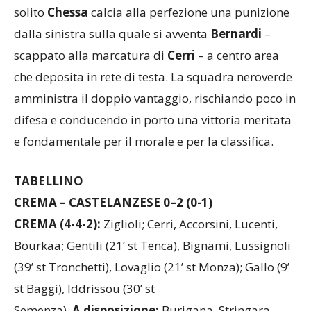
solito
Chessa
calcia alla perfezione una punizione
dalla sinistra sulla quale si avventa
Bernardi
–
scappato alla marcatura di
Cerri
– a centro area
che deposita in rete di testa. La squadra neroverde
amministra il doppio vantaggio, rischiando poco in
difesa e conducendo in porto una vittoria meritata
e fondamentale per il morale e per la classifica.
TABELLINO
CREMA – CASTELANZESE 0–2 (0-1)
CREMA (4-4-2):
Ziglioli; Cerri, Accorsini, Lucenti,
Bourkaa; Gentili (21’ st Tenca), Bignami, Lussignoli
(39’ st Tronchetti), Lovaglio (21’ st Monza); Gallo (9’
st Baggi), Iddrissou (30’ st
Semenza).
A
disposizione:
Burigana, Stringara,