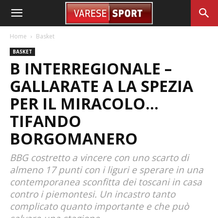
Home
Basket
BASKET
B INTERREGIONALE –
GALLARATE A LA SPEZIA
PER IL MIRACOLO…
TIFANDO
BORGOMANERO
BBG costretto a vincere con uno scarto di
almeno 17 punti con i liguri e sperare in una
contemporanea sconfitta dei toscani in casa
contro i piemontesi. Un incastro tanto
complicato quanto importante e che può