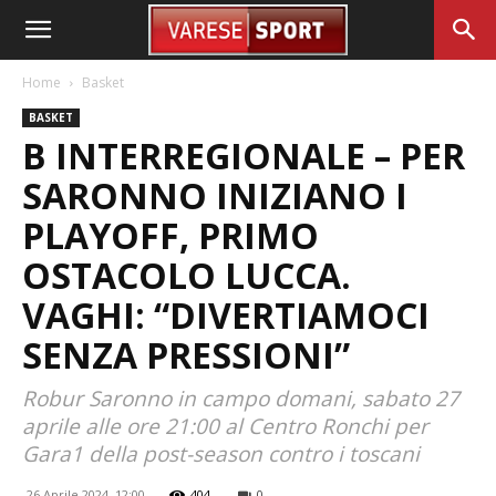
Home
Basket
BASKET
B INTERREGIONALE – PER
SARONNO INIZIANO I
PLAYOFF, PRIMO
OSTACOLO LUCCA.
VAGHI: “DIVERTIAMOCI
SENZA PRESSIONI”
Robur Saronno in campo domani, sabato 27
aprile alle ore 21:00 al Centro Ronchi per
Gara1 della post-season contro i toscani
26 Aprile 2024, 12:00
404
0