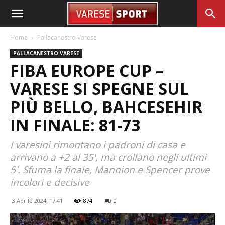
Home
Pallacanestro Varese
PALLACANESTRO VARESE
FIBA EUROPE CUP –
VARESE SI SPEGNE SUL
PIÙ BELLO, BAHCESEHIR
IN FINALE: 81-73
I varesini rimontano i padroni di casa e
arrivano a +2 al 35', ma crollano negli ultimi
5'. Sfuma la finale, Mannion e Spencer prove
incolori e decisive
3 Aprile 2024, 17:41
874
0