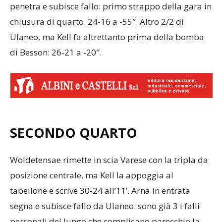
penetra e subisce fallo: primo strappo della gara in
chiusura di quarto. 24-16 a -55″. Altro 2/2 di
Ulaneo, ma Kell fa altrettanto prima della bomba
di Besson: 26-21 a -20″.
SECONDO QUARTO
Woldetensae rimette in scia Varese con la tripla da
posizione centrale, ma Kell la appoggia al
tabellone e scrive 30-24 all’11’. Arna in entrata
segna e subisce fallo da Ulaneo: sono già 3 i falli
personali del lungo che complicano parecchio la