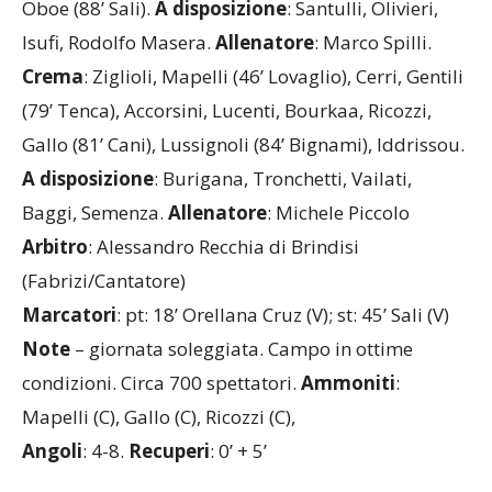
Oboe (88’ Sali).
A disposizione
: Santulli, Olivieri,
Isufi, Rodolfo Masera.
Allenatore
: Marco Spilli.
Crema
: Ziglioli, Mapelli (46’ Lovaglio), Cerri, Gentili
(79’ Tenca), Accorsini, Lucenti, Bourkaa, Ricozzi,
Gallo (81’ Cani), Lussignoli (84’ Bignami), Iddrissou.
A disposizione
: Burigana, Tronchetti, Vailati,
Baggi, Semenza.
Allenatore
: Michele Piccolo
Arbitro
: Alessandro Recchia di Brindisi
(Fabrizi/Cantatore)
Marcatori
: pt: 18’ Orellana Cruz (V); st: 45’ Sali (V)
Note
– giornata soleggiata. Campo in ottime
condizioni. Circa 700 spettatori.
Ammoniti
:
Mapelli (C), Gallo (C), Ricozzi (C),
Angoli
: 4-8.
Recuperi
: 0’ + 5’