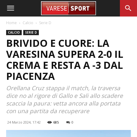
Home
Calcio
Serie D
CALCIO
SERIE D
BRIVIDO E CUORE: LA
VARESINA SUPERA 2-0 IL
CREMA E RESTA A -3 DAL
PIACENZA
Orellana Cruz stappa il match, la traversa
dice no al rigore di Gallo e Sali allo scadere
scaccia la paura: vetta ancora alla portata
con una partita da recuperare
24 Marzo 2024, 17:42
685
0