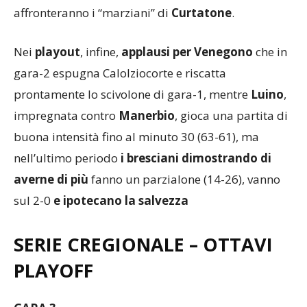
Varese Academy
che nei quarti di finale
affronteranno i “marziani” di
Curtatone
.
Nei
playout
, infine,
applausi per Venegono
che in
gara-2 espugna Calolziocorte e riscatta
prontamente lo scivolone di gara-1, mentre
Luino
,
impregnata contro
Manerbio
, gioca una partita di
buona intensità fino al minuto 30 (63-61), ma
nell’ultimo periodo
i bresciani dimostrando di
averne di più
fanno un parzialone (14-26), vanno
sul 2-0
e ipotecano la salvezza
SERIE CREGIONALE
–
OTTAVI
PLAYOFF