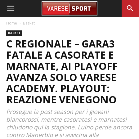
Home
Basket
BASKET
C REGIONALE – GARA3
FATALE A CASORATE E
MARNATE, AI PLAYOFF
AVANZA SOLO VARESE
ACADEMY. PLAYOUT:
REAZIONE VENEGONO
Prosegue la post season per i giovani
biancorossi, mentre casoratesi e marnatesi
chiudono qui la stagione. Luino perde ancora
contro Manerbio e si avvicina alla