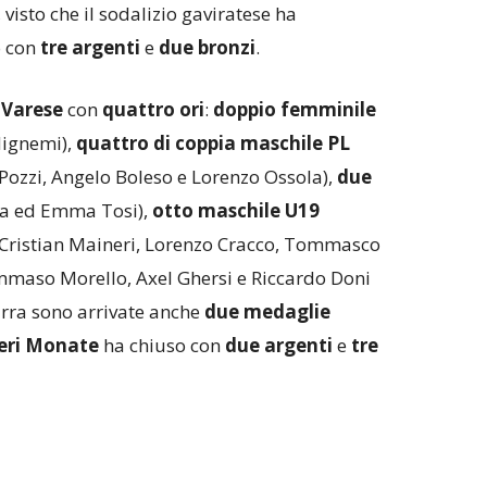
 visto che il sodalizio gaviratese ha
o con
tre argenti
e
due bronzi
.
 Varese
con
quattro ori
:
doppio femminile
Mignemi),
quattro di coppia maschile PL
Pozzi, Angelo Boleso e Lorenzo Ossola),
due
a ed Emma Tosi),
otto maschile U19
 Cristian Maineri, Lorenzo Cracco, Tommasco
ommaso Morello, Axel Ghersi e Riccardo Doni
zurra sono arrivate anche
due medaglie
eri Monate
ha chiuso con
due argenti
e
tre