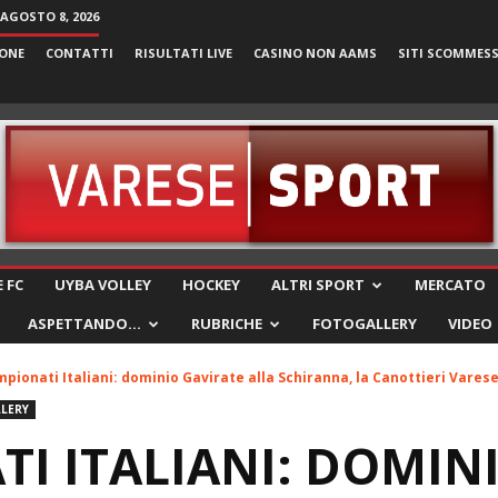
AGOSTO 8, 2026
ONE
CONTATTI
RISULTATI LIVE
CASINO NON AAMS
SITI SCOMMES
VareseSport
 FC
UYBA VOLLEY
HOCKEY
ALTRI SPORT
MERCATO
ASPETTANDO…
RUBRICHE
FOTOGALLERY
VIDEO
pionati Italiani: dominio Gavirate alla Schiranna, la Canottieri Vare
LERY
I ITALIANI: DOMIN