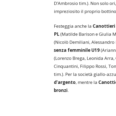
D’Ambrosio tim.). Non solo ori,
impreziosito il proprio bottin
Festeggia anche la
Canottieri
PL
(Matilde Barison e Giulia 
(Nicolò Demiliani, Alessandro 
senza femminile U19
(Ariann
(Lorenzo Brega, Leonida Arra,
Cinquantini, Filippo Rossi, T
tim.). Per la società giallo-az
d’argento
, mentre la
Canotti
bronzi
.