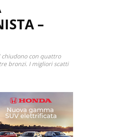
A
ISTA –
a" chiudono con quattro
e bronzi. I migliori scatti