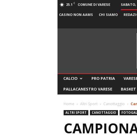
C
25.1
SABATO, 
COMUNE DI VARESE
CASINO NON AAMS
CHI SIAMO
REDAZI
CALCIO
PRO PATRIA
VARESE
PALLACANESTRO VARESE
BASKET
Home
Altri Sport
Canottaggio
Cam
ALTRI SPORT
CANOTTAGGIO
FOTOGAL
CAMPIONAT