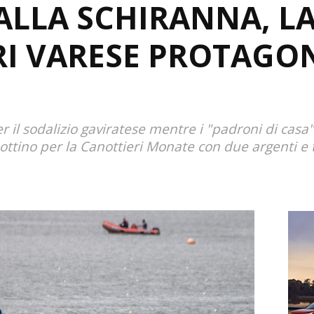
ALLA SCHIRANNA, L
I VARESE PROTAGON
r il sodalizio gaviratese mentre i "padroni di cas
ottino per la Canottieri Monate con due argenti e tr