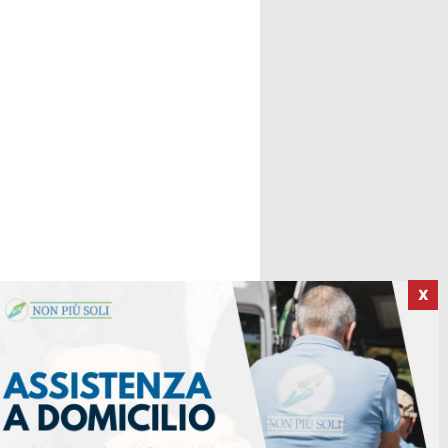
X
ICI