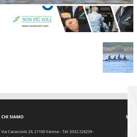
CHI SIAMO
SEGU
Via Caracciolo 29, 21100 Varese - Tel. 0332 226239 -