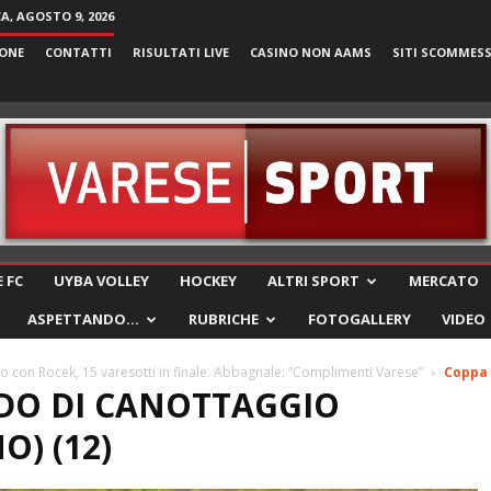
, AGOSTO 9, 2026
ONE
CONTATTI
RISULTATI LIVE
CASINO NON AAMS
SITI SCOMMES
VareseSport
 FC
UYBA VOLLEY
HOCKEY
ALTRI SPORT
MERCATO
ASPETTANDO…
RUBRICHE
FOTOGALLERY
VIDEO
 con Rocek, 15 varesotti in finale. Abbagnale: “Complimenti Varese”
Coppa 
DO DI CANOTTAGGIO
) (12)