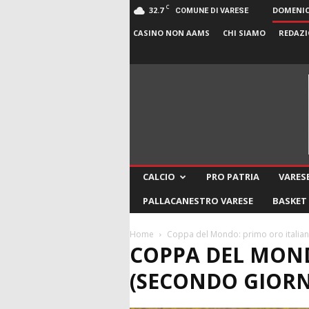
C
32.7
DOMENICA
COMUNE DI VARESE
CASINO NON AAMS
CHI SIAMO
REDAZI
CALCIO
PRO PATRIA
VARESE
PALLACANESTRO VARESE
BASKET
Home
Coppa del Mondo: primo oro italiano
COPPA DEL MON
(SECONDO GIORNO