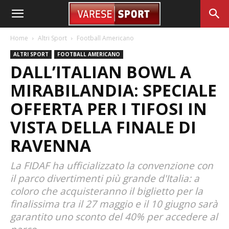
Home
Altri Sport
Football Americano
ALTRI SPORT
FOOTBALL AMERICANO
DALL’ITALIAN BOWL A
MIRABILANDIA: SPECIALE
OFFERTA PER I TIFOSI IN
VISTA DELLA FINALE DI
RAVENNA
La FIDAF ha ufficializzato la convenzione con
il parco divertimenti più grande d'Italia: a
coloro che acquisteranno il biglietto per la
finalissima tra il 27 maggio e il 10 giugno sarà
garantito uno sconto del 40% per accedere al