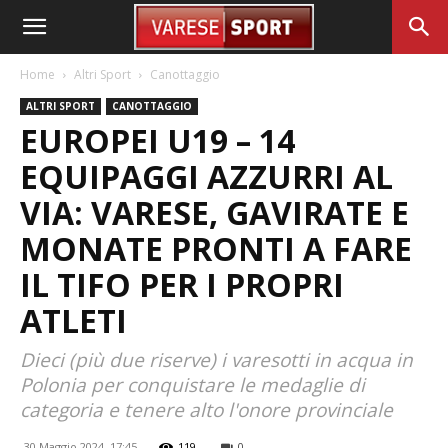
Home
Altri Sport
Canottaggio
ALTRI SPORT
CANOTTAGGIO
EUROPEI U19 – 14
EQUIPAGGI AZZURRI AL
VIA: VARESE, GAVIRATE E
MONATE PRONTI A FARE
IL TIFO PER I PROPRI
ATLETI
Dieci (più due riserve) i varesotti in acqua in
Polonia per conquistare le medaglie di
categoria e tenere alto l'onore provinciale
30 Maggio 2024, 17:45
119
0