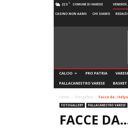
C
22.5
VENERDÌ,
COMUNE DI VARESE
CASINO NON AAMS
CHI SIAMO
REDAZI
CALCIO
PRO PATRIA
VARESE
PALLACANESTRO VARESE
BASKET
Home
Fotogallery
Facce da…Itelyum
FOTOGALLERY
PALLACANESTRO VARESE
FACCE DA…