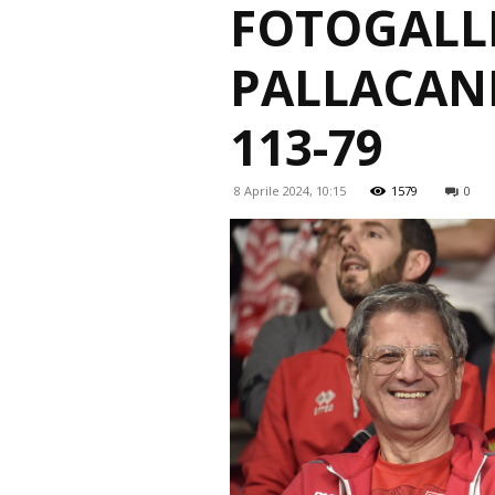
FOTOGALLE
PALLACANE
113-79
8 Aprile 2024, 10:15
1579
0