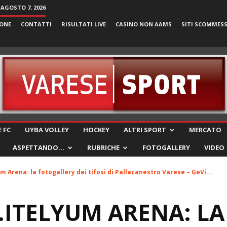
 AGOSTO 7, 2026
ONE
CONTATTI
RISULTATI LIVE
CASINO NON AAMS
SITI SCOMMES
VareseSport
 FC
UYBA VOLLEY
HOCKEY
ALTRI SPORT
MERCATO
ASPETTANDO…
RUBRICHE
FOTOGALLERY
VIDEO
 Arena: la fotogallery dei tifosi di Pallacanestro Varese – GeVi...
ITELYUM ARENA: LA