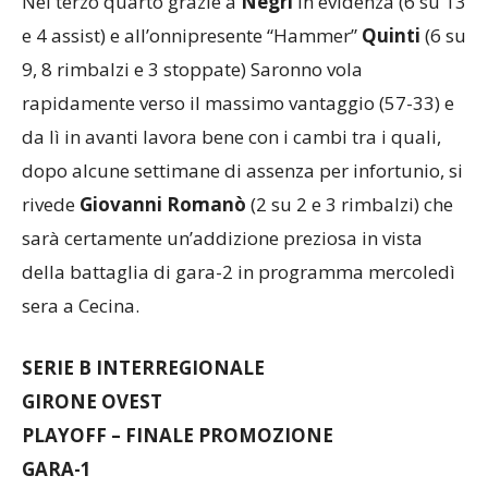
Nel terzo quarto grazie a
Negri
in evidenza (6 su 13
e 4 assist) e all’onnipresente “Hammer”
Quinti
(6 su
9, 8 rimbalzi e 3 stoppate) Saronno vola
rapidamente verso il massimo vantaggio (57-33) e
da lì in avanti lavora bene con i cambi tra i quali,
dopo alcune settimane di assenza per infortunio, si
rivede
Giovanni Romanò
(2 su 2 e 3 rimbalzi) che
sarà certamente un’addizione preziosa in vista
della battaglia di gara-2 in programma mercoledì
sera a Cecina.
SERIE B INTERREGIONALE
GIRONE OVEST
PLAYOFF – FINALE PROMOZIONE
GARA-1