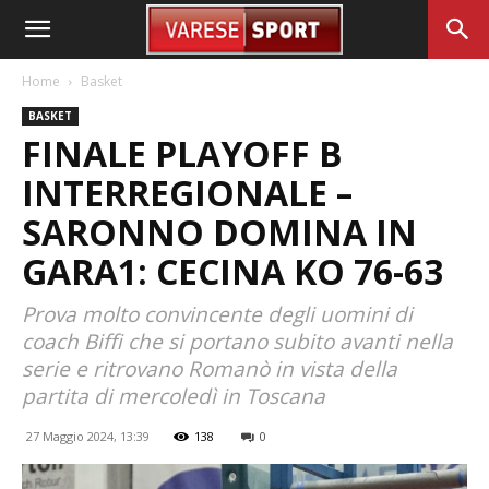
Home
Basket
BASKET
FINALE PLAYOFF B
INTERREGIONALE –
SARONNO DOMINA IN
GARA1: CECINA KO 76-63
Prova molto convincente degli uomini di
coach Biffi che si portano subito avanti nella
serie e ritrovano Romanò in vista della
partita di mercoledì in Toscana
27 Maggio 2024, 13:39
138
0