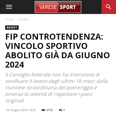
Home
Basket
BASKET
FIP CONTROTENDENZA:
VINCOLO SPORTIVO
ABOLITO GIÀ DA GIUGNO
2024
Il Consiglio federale non ha intenzione di
vanificare il lavoro degli ultimi 18 mesi: dalla
riunione straordinaria del pomeriggio è
emersa la volontà di rispettare i piani
originali
26 Giugno 2024, 16:20
3713
0