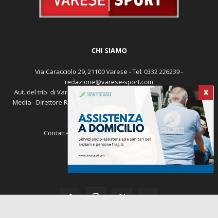
CHI SIAMO
Via Caracciolo 29, 21100 Varese - Tel. 0332 226239 -
redazione@varese-sport.com
Aut. del trib. di Varese n. 345 del 09-02-1979 - Prodotto da Sunrise
X
Media - Direttore Responsabile: Michele Marocco -
Cookie policy
Pubblicità
Contattaci:
redazione@varese-sport.com
SEGUICI