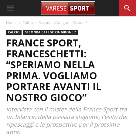
Home
Calcio
Seconda Categoria Girone Z
CALCIO
SECONDA CATEGORIA GIRONE Z
FRANCE SPORT,
FRANCESCHETTI:
“SPERIAMO NELLA
PRIMA. VOGLIAMO
PORTARE AVANTI IL
NOSTRO GIOCO”
Intervista con il mister della France Sport tra
un bilancio della passata stagione, l'esito dei
ripescaggi e le prospettive per il prossimo
anno