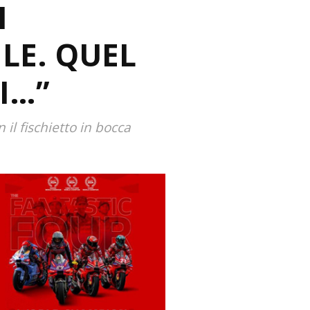
I
LE. QUEL
I…”
 il fischietto in bocca