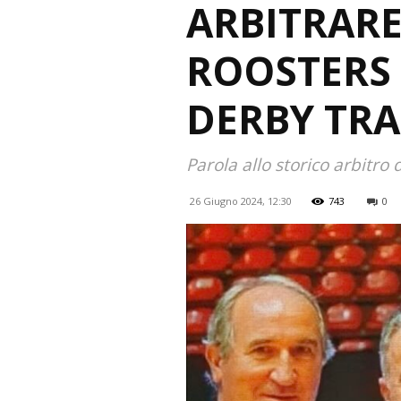
ARBITRARE
ROOSTERS 
DERBY TRA
Parola allo storico arbitro 
26 Giugno 2024, 12:30
743
0