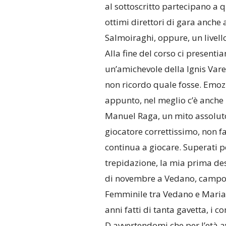
al sottoscritto partecipano a 
ottimi direttori di gara anche 
Salmoiraghi, oppure, un livello
Alla fine del corso ci presenti
un’amichevole della Ignis Vare
non ricordo quale fosse. Emozi
appunto, nel meglio c’è anche 
Manuel Raga, un mito assoluto p
giocatore correttissimo, non fa
continua a giocare. Superati p
trepidazione, la mia prima d
di novembre a Vedano, campo a
Femminile tra Vedano e Marian
anni fatti di tanta gavetta, i
D avvertendomi che per l’età a