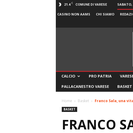
C
21.4
SABATO, 
COMUNE DI VARESE
CASINO NON AAMS
CHI SIAMO
REDAZI
CALCIO
PRO PATRIA
VARESE
PALLACANESTRO VARESE
BASKET
Home
Basket
Franco Sala, una vit
BASKET
FRANCO SA