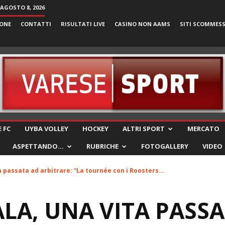
AGOSTO 8, 2026
ONE
CONTATTI
RISULTATI LIVE
CASINO NON AAMS
SITI SCOMMES
VareseSport
 FC
UYBA VOLLEY
HOCKEY
ALTRI SPORT
MERCATO
ASPETTANDO…
RUBRICHE
FOTOGALLERY
VIDEO
a passata ad arbitrare: “La tournée con i Roosters...
LA, UNA VITA PASS