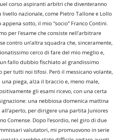
quel corso aspiranti arbitri che diventeranno
a livello nazionale, come Pietro Tallone e Lollo
 appena sotto, il mio “socio” Franco Contini.
amo per l’esame che consiste nell’arbitrare
se contro un’altra squadra che, sinceramente,
onatissimo cerco di fare del mio meglio e,
un fallo dubbio fischiato al grandissimo
er tutti noi tifosi. Però il messicano volante,
 una piega, alza il braccio e, meno male,
ositivamente gli esami ricevo, con una certa
esignazione: una nebbiosa domenica mattina
ll’aperto, per dirigere una partita Juniores
o Comense. Dopo l’esordio, nel giro di due
 commissari valutatori, mi promuovono in serie
vanzata sarebbe stato difficile andare avanti.