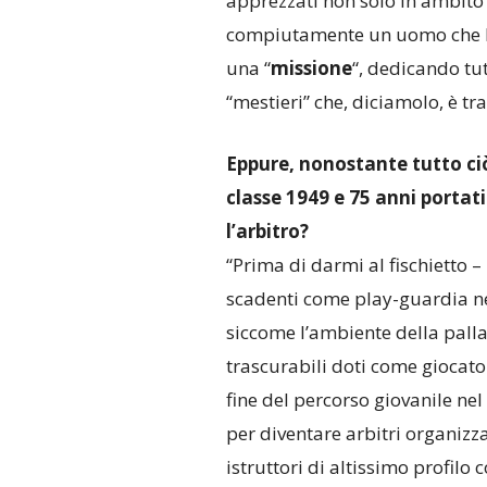
apprezzati non solo in ambito 
compiutamente un uomo che ha 
una “
missione
“, dedicando tu
“mestieri” che, diciamolo, è tra 
Eppure, nonostante tutto ciò
classe 1949 e 75 anni portat
l’arbitro?
“Prima di darmi al fischietto –
scadenti come play-guardia ne
siccome l’ambiente della palla
trascurabili doti come giocato
fine del percorso giovanile nel
per diventare arbitri organizza
istruttori di altissimo profilo