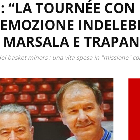
: “LA TOURNÉE CON 
EMOZIONE INDELEBI
 MARSALA E TRAPAN
del basket minors : una vita spesa in "missione" con