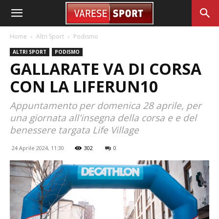
Home
Altri Sport
Podismo
ALTRI SPORT
PODISMO
GALLARATE VA DI CORSA
CON LA LIFERUN10
Appuntamento per domenica 28 aprile, per
una giornata all'insegna della corsa e e del
benessere targata Life Village
24 Aprile 2024, 11:30
302
0