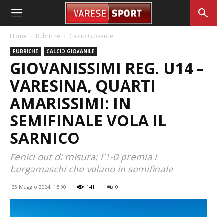
Home
Rubriche
Calcio Giovanile
RUBRICHE
CALCIO GIOVANILE
GIOVANISSIMI REG. U14 –
VARESINA, QUARTI
AMARISSIMI: IN
SEMIFINALE VOLA IL
SARNICO
Fenici out di misura: l'1-0 premia i
bergamaschi che volano in semifinale
28 Maggio 2024, 15:00
141
0