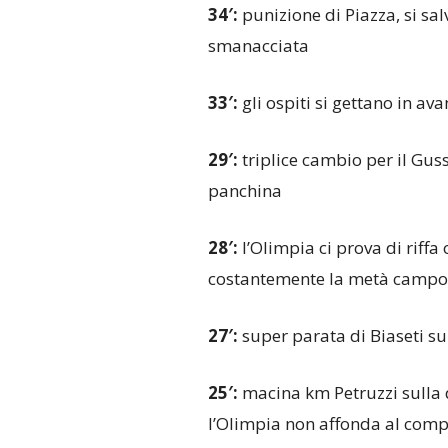
34′:
punizione di Piazza, si sa
smanacciata
33′:
gli ospiti si gettano in av
29′:
triplice cambio per il Gus
panchina
28′:
l’Olimpia ci prova di riffa
costantemente la metà campo 
27′:
super parata di Biaseti su
25′:
macina km Petruzzi sulla 
l’Olimpia non affonda al comp