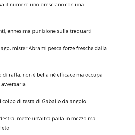
lva il numero uno bresciano con una
anti, ennesima punizione sulla trequarti
sago, mister Abrami pesca forze fresche dalla
 o di raffa, non è bella né efficace ma occupa
avversaria
l colpo di testa di Gaballo da angolo
destra, mette un’altra palla in mezzo ma
leto