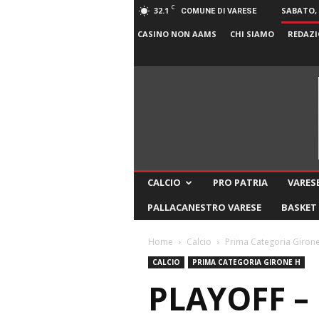
C
32.1
SABATO, 
COMUNE DI VARESE
CASINO NON AAMS
CHI SIAMO
REDAZI
CALCIO
PRO PATRIA
VARESE
PALLACANESTRO VARESE
BASKET
Home
Calcio
Prima Categoria Giron
CALCIO
PRIMA CATEGORIA GIRONE H
PLAYOFF –