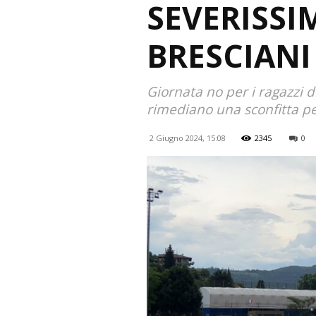
SEVERISSIM
BRESCIANI
Giornata no per i ragazzi d
rimediano una sconfitta pe
2 Giugno 2024, 15:08
2345
0