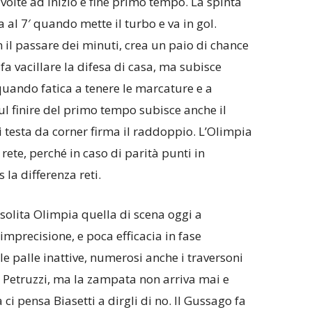
volte ad inizio e fine primo tempo. La spinta
 al 7′ quando mette il turbo e va in gol.
il passare dei minuti, crea un paio di chance
 fa vacillare la difesa di casa, ma subisce
uando fatica a tenere le marcature e a
ul finire del primo tempo subisce anche il
i testa da corner firma il raddoppio. L’Olimpia
ete, perché in caso di parità punti in
 la differenza reti.
solita Olimpia quella di scena oggi a
imprecisione, e poca efficacia in fase
 le palle inattive, numerosi anche i traversoni
 Petruzzi, ma la zampata non arriva mai e
 ci pensa Biasetti a dirgli di no. Il Gussago fa