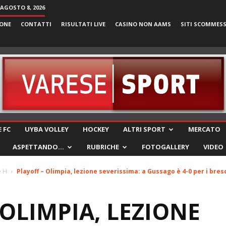
AGOSTO 8, 2026
ONE
CONTATTI
RISULTATI LIVE
CASINO NON AAMS
SITI SCOMMES
VareseSport
 FC
UYBA VOLLEY
HOCKEY
ALTRI SPORT
MERCATO
ASPETTANDO…
RUBRICHE
FOTOGALLERY
VIDEO
e H
Playoff – Olimpia, lezione severissima: a Gussago è 4-0 per i bres
 OLIMPIA, LEZIONE