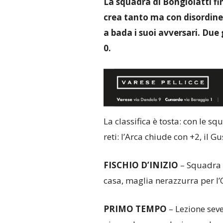
La squadra di Bongiolatti fi
crea tanto ma con disordine,
a bada i suoi avversari. Due 
0.
La classifica è tosta: con le sq
reti: l’Arca chiude con +2, il G
FISCHIO
D’INIZIO
– Squadra i
casa, maglia nerazzurra per l
PRIMO
TEMPO
– Lezione seve