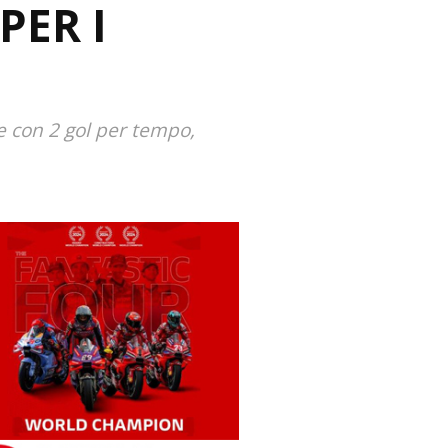
PER I
 e con 2 gol per tempo,