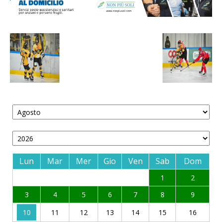
Lun
Mar
Mer
Gio
Ven
Sab
Dom
1
2
3
4
5
6
7
8
9
10
11
12
13
14
15
16