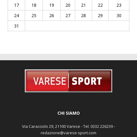
17
18
19
20
21
22
23
24
25
26
27
28
29
30
31
CHI SIAMO
Via Caracciolo 29, 21100 Varese - Tel. 0332 226239 -
redazione@varese-sport.com