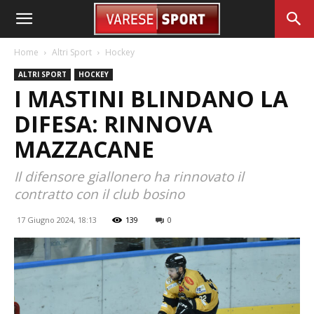
Home
Altri Sport
Hockey
ALTRI SPORT
HOCKEY
I MASTINI BLINDANO LA
DIFESA: RINNOVA
MAZZACANE
Il difensore giallonero ha rinnovato il
contratto con il club bosino
17 Giugno 2024, 18:13
139
0