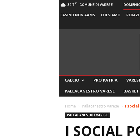
C
32.7
DOMENICA
COMUNE DI VARESE
CASINO NON AAMS
CHI SIAMO
REDAZI
CALCIO
PRO PATRIA
VARESE
PALLACANESTRO VARESE
BASKET
Home
Pallacanestro Varese
I socia
PALLACANESTRO VARESE
I SOCIAL 