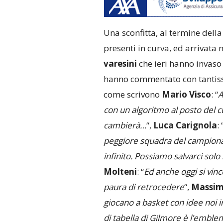
Una sconfitta, al termine della
presenti in curva, ed arrivata 
varesini
che ieri hanno invaso 
hanno commentato con tantissim
come scrivono
Mario Visco
: “
A
con un algoritmo al posto del c
cambierà…
“,
Luca Carignola
: 
peggiore squadra del campionat
infinito. Possiamo salvarci solo
Molteni
: “
Ed anche oggi si vi
paura di retrocedere
“,
Massim
giocano a basket con idee noi i
di tabella di Gilmore è l’embl