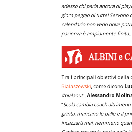
adesso chi parla ancora di pla
gioca peggio di tutte! Servono d
calendario non vedo dove potr
pazienza è ampiamente finita
Tra i principali obiettivi della c
Bialaszewski
, come dicono
Lu
#bialaout
“,
Alessandro Molina
“
Scola cambia coach altrimenti 
grinta, mancano le palle e il pr
incazzarti mai, nemmeno quando 
Capisco che nn fa parte della “