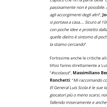
passivamente non è possibile. 
agli accorgimenti degli altri
“,
Jo
si portava a casa…. Sicuro al 1
con poche idee e protetto dalla
quelle dietro è sintomo di poc
la stiamo cercando
“.
Fortissime anche le critiche al
tifosi fanno direttamente a Lu
“
#scolaout
“,
Massimiliano Be
Ronchetti
: “
Mi raccomando con
El General Luis Scola è le sue 
giocatori più o meno scarsi, n
fallendo miseramente e anche 