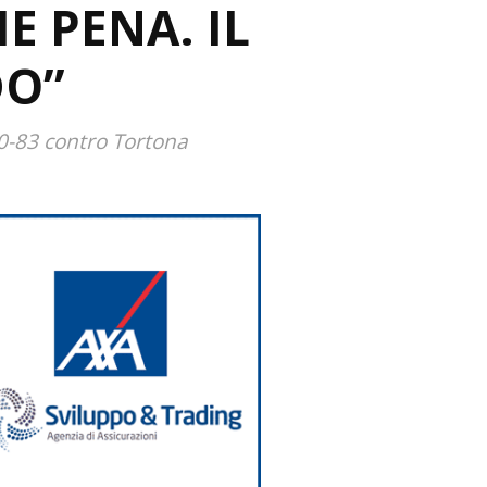
E PENA. IL
DO”
90-83 contro Tortona