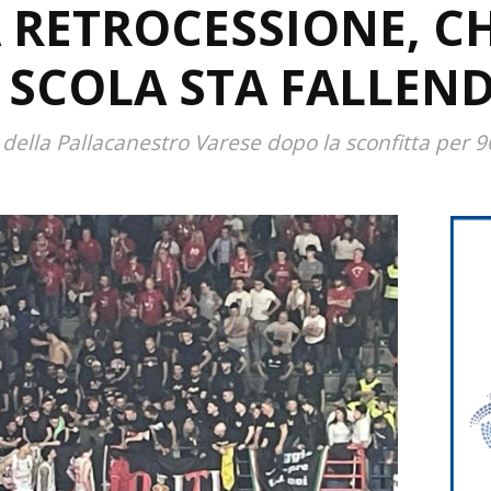
 RETROCESSIONE, CH
SCOLA STA FALLEN
i della Pallacanestro Varese dopo la sconfitta per 