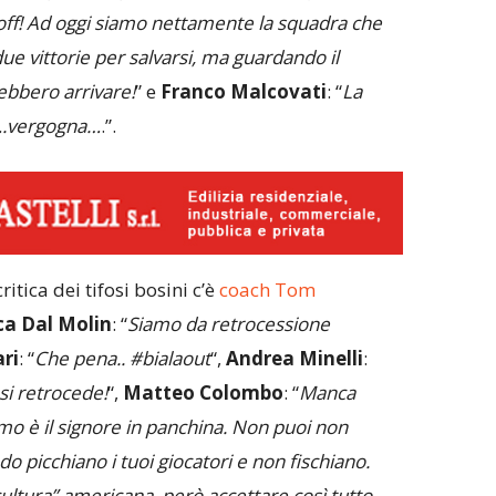
yoff! Ad oggi siamo nettamente la squadra che
ue vittorie per salvarsi, ma guardando il
ebbero arrivare!
” e
Franco Malcovati
: “
La
….vergogna…
.”.
ritica dei tifosi bosini c’è
coach Tom
ca Dal Molin
: “
Siamo da retrocessione
ri
: “
Che pena.. #bialaout
“,
Andrea Minelli
:
si retrocede!
“,
Matteo Colombo
: “
Manca
imo è il signore in panchina. Non puoi non
picchiano i tuoi giocatori e non fischiano.
cultura” americana, però accettare così tutto