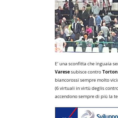
E’ una sconfitta che inguaia s
Varese
subisce contro
Torto
biancorossi sempre molto vicin
(6 virtuali in virtù deglis contr
accendono sempre di più la te