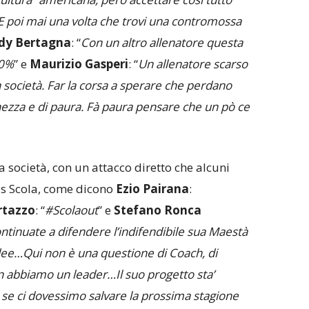
E poi mai una volta che trovi una contromossa
dy Bertagna
: “
Con un altro allenatore questa
00%
” e
Maurizio Gasperi
: “
Un allenatore scarso
 società. Far la corsa a sperare che perdano
hezza e di paura. Fà paura pensare che un pò ce
la società, con un attacco diretto che alcuni
is Scola, come dicono
Ezio Pairana
:
rtazzo
: “
#Scolaout
” e
Stefano Ronca
tinuate a difendere l’indifendibile sua Maestà
idee…Qui non è una questione di Coach, di
on abbiamo un leader…Il suo progetto sta’
se ci dovessimo salvare la prossima stagione