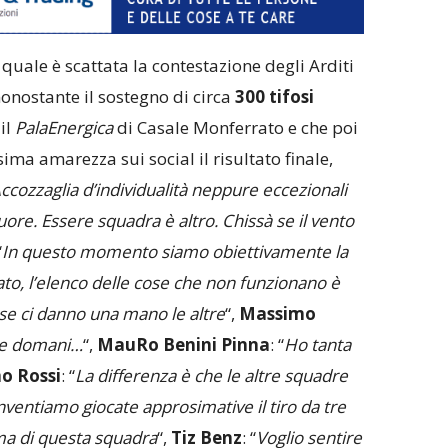
 quale è scattata la contestazione degli Arditi
nonostante il sostegno di circa
300 tifosi
il
PalaEnergica
di Casale Monferrato e che poi
a amarezza sui social il risultato finale,
ccozzaglia d’individualità neppure eccezionali
uore. Essere squadra è altro. Chissà se il vento
“
In questo momento siamo obiettivamente la
o, l’elenco delle cose che non funzionano è
 se ci danno una mano le altre
“,
Massimo
nce domani…
“,
MauRo Benini Pinna
: “
Ho tanta
o Rossi
: “
La differenza è che le altre squadre
nventiamo giocate approsimative il tiro da tre
ema di questa squadra
“,
Tiz Benz
: “
Voglio sentire