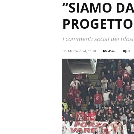
“SIAMO DA
PROGETTO 
I commenti social dei tifos
25 Marzo 2024, 11:30
4549
0