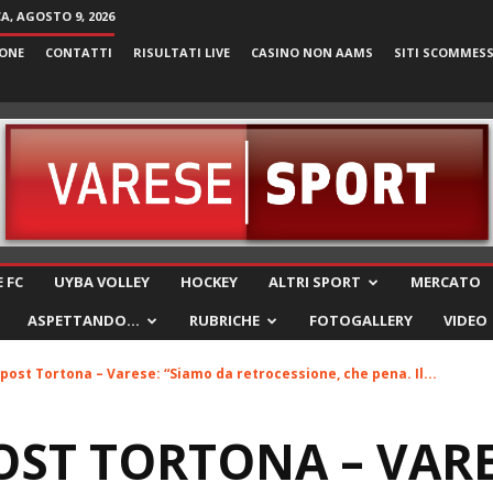
, AGOSTO 9, 2026
ONE
CONTATTI
RISULTATI LIVE
CASINO NON AAMS
SITI SCOMMES
VareseSport
 FC
UYBA VOLLEY
HOCKEY
ALTRI SPORT
MERCATO
ASPETTANDO…
RUBRICHE
FOTOGALLERY
VIDEO
l post Tortona – Varese: “Siamo da retrocessione, che pena. Il...
POST TORTONA – VARE