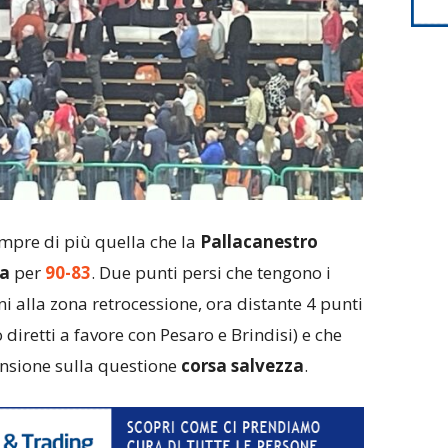
empre di più quella che la
Pallacanestro
na
per
90-83
. Due punti persi che tengono i
i alla zona retrocessione, ora distante 4 punti
o diretti a favore con Pesaro e Brindisi) e che
nsione sulla questione
corsa salvezza
.