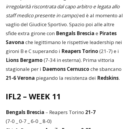
che la partita non è stata giocata
(a causa di una
irregolarità riscontrata dal capo arbitro e legata allo
staff medico presente in campo)
ed è al momento al
vaglio del Giudice Sportivo. Spazio poi alle altre
sfide extra girone con
Bengals Brescia
e
Pirates
Savona
che legittimano le rispettive leadership nei
gironi B e C superando i
Reapers Torino
(21-7) e i
Lions Bergamo
(7-34 in esterna). Prima vittoria
stagionale per i
Daemons Cernusco
che sbancano
21-6 Verona
piegando la resistenza dei
Redskins
.
IFL2 – WEEK 11
Bengals Brescia
– Reapers Torino
21-7