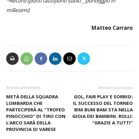
4. Daemons Cernusco 1-6 (96/158 _ 142)
*Record (punti fatti/punti subiti _ punteggio in
millesimi)
Matteo Carraro
Articolo precedente
Articolo successivo
METÀ DELLA SQUADRA
GOL, FAIR PLAY E SORRISI:
LOMBARDA CHE
IL SUCCESSO DEL TORNEO
PARTECIPERÀ AL “TROFEO
BIM BUM BAM STA NELLA
PINOCCHIO” DI TIRO CON
GIOIA DEI BAMBINI. ROLLI:
L’ARCO SARÀ DELLA
“GRAZIE A TUTTI”