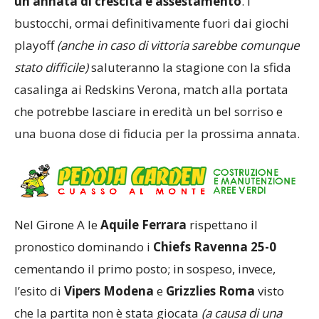
un’annata di crescita e assestamento
. I
bustocchi, ormai definitivamente fuori dai giochi
playoff
(anche in caso di vittoria sarebbe comunque
stato difficile)
saluteranno la stagione con la sfida
casalinga ai Redskins Verona, match alla portata
che potrebbe lasciare in eredità un bel sorriso e
una buona dose di fiducia per la prossima annata.
Nel Girone A le
Aquile Ferrara
rispettano il
pronostico dominando i
Chiefs Ravenna 25-0
cementando il primo posto; in sospeso, invece,
l’esito di
Vipers Modena
e
Grizzlies Roma
visto