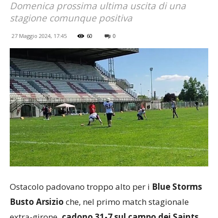
Domenica prossima ultima uscita di una
stagione comunque positiva
27 Maggio 2024, 17:45
60
0
Ostacolo padovano troppo alto per i
Blue Storms
Busto Arsizio
che, nel primo match stagionale
extra-girone
, cadono 31-7 sul campo dei Saints
.