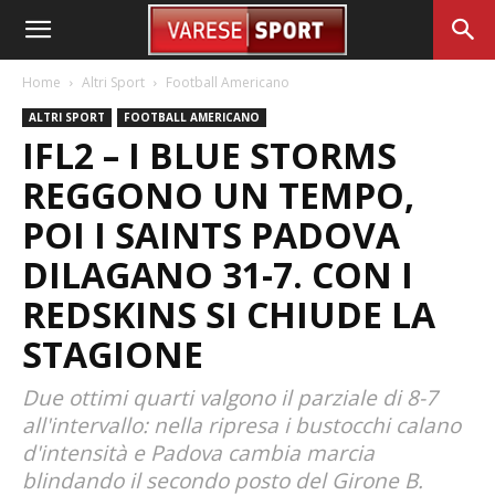
Home
Altri Sport
Football Americano
ALTRI SPORT
FOOTBALL AMERICANO
IFL2 – I BLUE STORMS
REGGONO UN TEMPO,
POI I SAINTS PADOVA
DILAGANO 31-7. CON I
REDSKINS SI CHIUDE LA
STAGIONE
Due ottimi quarti valgono il parziale di 8-7
all'intervallo: nella ripresa i bustocchi calano
d'intensità e Padova cambia marcia
blindando il secondo posto del Girone B.