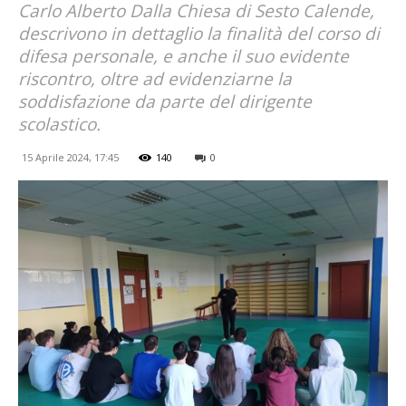
Carlo Alberto Dalla Chiesa di Sesto Calende,
descrivono in dettaglio la finalità del corso di
difesa personale, e anche il suo evidente
riscontro, oltre ad evidenziarne la
soddisfazione da parte del dirigente
scolastico.
15 Aprile 2024, 17:45
140
0