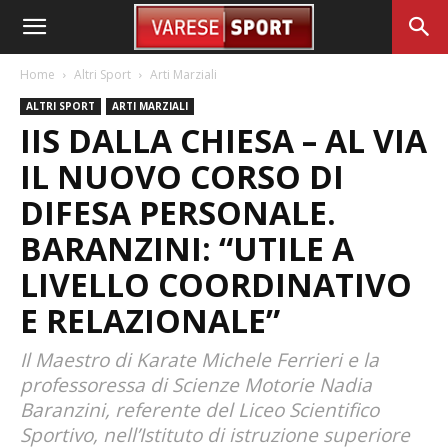
Home
Altri Sport
Arti Marziali
ALTRI SPORT
ARTI MARZIALI
IIS DALLA CHIESA – AL VIA
IL NUOVO CORSO DI
DIFESA PERSONALE.
BARANZINI: “UTILE A
LIVELLO COORDINATIVO
E RELAZIONALE”
Il Maestro di Karate Michele Ferrieri e la
professoressa di Scienze Motorie Nadia
Baranzini, referente del Liceo Scientifico
Sportivo, nell’Istituto di istruzione superiore