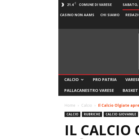
C
21.4
SABATO, 
COMUNE DI VARESE
CASINO NON AAMS
CHI SIAMO
REDAZI
CALCIO
PRO PATRIA
VARESE
PALLACANESTRO VARESE
BASKET
Home
Calcio
Il Calcio Olgiate apre 
CALCIO
RUBRICHE
CALCIO GIOVANILE
IL CALCIO 