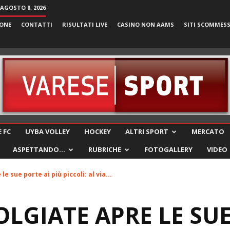
AGOSTO 8, 2026
ONE
CONTATTI
RISULTATI LIVE
CASINO NON AAMS
SITI SCOMMES
VareseSport
 FC
UYBA VOLLEY
HOCKEY
ALTRI SPORT
MERCATO
ASPETTANDO…
RUBRICHE
FOTOGALLERY
VIDEO
le sue porte ai più piccoli: al via...
OLGIATE APRE LE SUE