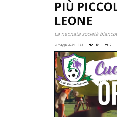
PIÙ PICCOL
LEONE
La neonata società biancov
3 Maggio 2024, 11:38
159
0