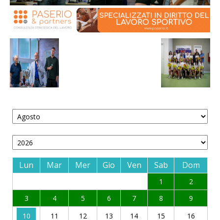
Lun
Mar
Mer
Gio
Ven
Sab
Dom
1
2
3
4
5
6
7
8
9
10
11
12
13
14
15
16