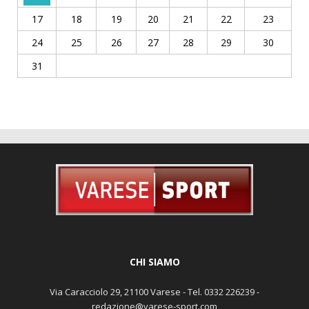
17
18
19
20
21
22
23
24
25
26
27
28
29
30
31
CHI SIAMO
Via Caracciolo 29, 21100 Varese - Tel. 0332 226239 -
redazione@varese-sport.com