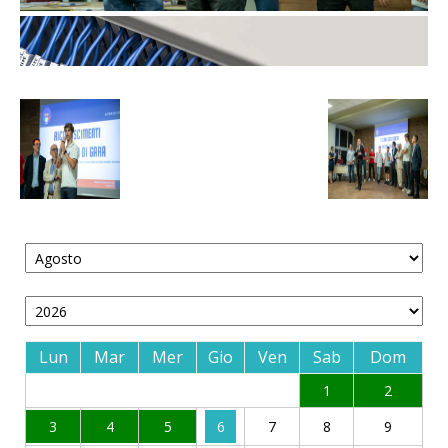
Lun
Mar
Mer
Gio
Ven
Sab
Dom
1
2
3
4
5
6
7
8
9