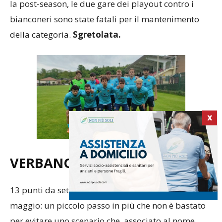
la post-season, le due gare dei playout contro i
bianconeri sono state fatali per il mantenimento
della categoria.
Sgretolata.
X
VER
BANO
4.5
13 punti da settembre a dicembre, 17 da gennaio a
maggio: un piccolo passo in più che non è bastato
per evitare uno scenario che, associato al nome