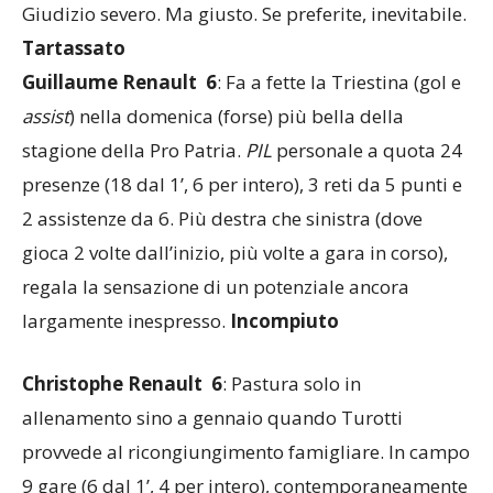
(2
clean sheet
con il
Lomba
in campo, 8 senza).
Giudizio severo. Ma giusto. Se preferite, inevitabile.
Tartassato
Guillaume Renault 6
: Fa a fette la Triestina (gol e
assist
) nella domenica (forse) più bella della
stagione della Pro Patria.
PIL
personale a quota 24
presenze (18 dal 1’, 6 per intero), 3 reti da 5 punti e
2 assistenze da 6. Più destra che sinistra (dove
gioca 2 volte dall’inizio, più volte a gara in corso),
regala la sensazione di un potenziale ancora
largamente inespresso.
Incompiuto
Christophe Renault 6
: Pastura solo in
allenamento sino a gennaio quando Turotti
provvede al ricongiungimento famigliare. In campo