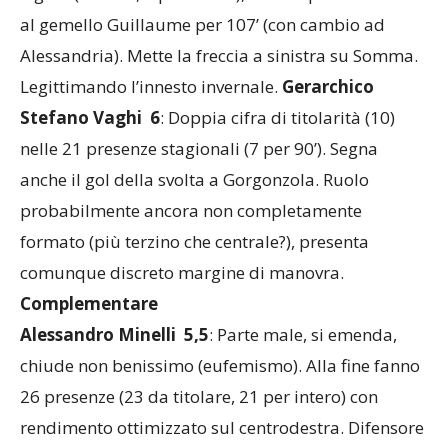
9 gare (6 dal 1’, 4 per intero), contemporaneamente
al gemello Guillaume per 107’ (con cambio ad
Alessandria). Mette la freccia a sinistra su Somma.
Legittimando l’innesto invernale.
Gerarchico
Stefano Vaghi 6
: Doppia cifra di titolarità (10)
nelle 21 presenze stagionali (7 per 90’). Segna
anche il gol della svolta a Gorgonzola. Ruolo
probabilmente ancora non completamente
formato (più terzino che centrale?), presenta
comunque discreto margine di manovra.
Complementare
Alessandro Minelli 5,5
: Parte male, si emenda,
chiude non benissimo (eufemismo). Alla fine fanno
26 presenze (23 da titolare, 21 per intero) con
rendimento ottimizzato sul centrodestra. Difensore