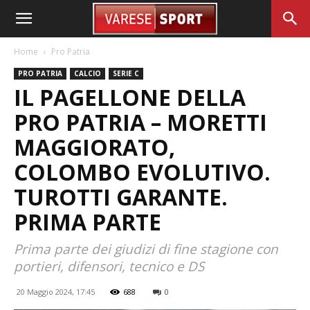
Home
Pro Patria
PRO PATRIA
CALCIO
SERIE C
IL PAGELLONE DELLA
PRO PATRIA – MORETTI
MAGGIORATO,
COLOMBO EVOLUTIVO.
TUROTTI GARANTE.
PRIMA PARTE
Prima parte dei giudizi di fine stagione con
portieri, difensori, tecnico e DS
20 Maggio 2024, 17:45
688
0