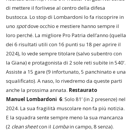
risultati alterni), Prina e il
Tractor
Vargas. Nel senso
di mettere il forlivese al centro della difesa
bustocca. Lo stop di Lombardoni lo fa riscoprire in
uno
spot
dove occhio e mestiere hanno sempre il
loro perché. La migliore Pro Patria dell’anno (quella
dei 6 risultati utili con 16 punti su 18 per aprire il
2024), lo vede sempre titolare (salvo subentro con
la Giana) e protagonista di 2 sole reti subite in 540’.
Assiste a 15 gare (9 infortunato, 5 panchinato e una
squalificato). A naso, lo rivedremo da queste parti
anche la prossima annata.
Restaurato
Manuel Lombardoni 6
: Solo 81’ (in 2 presenze) nel
2024. La sua fragilità muscolare non fa più notizia.
E la squadra sente sempre meno la sua mancanza