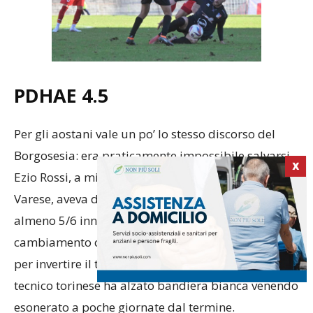
PDHAE 4.5
Per gli aostani vale un po’ lo stesso discorso del
Borgosesia: era praticamente impossibile salvarsi.
X
Ezio Rossi, a microfoni spenti prima del match di
Varese, aveva detto che per salvarsi servivano
almeno 5/6 innesti di spessore; qualche
cambiamento c’è stato, ma di certo non sufficiente
per invertire il trend negativo e, difatti, anche il
tecnico torinese ha alzato bandiera bianca venendo
esonerato a poche giornate dal termine.