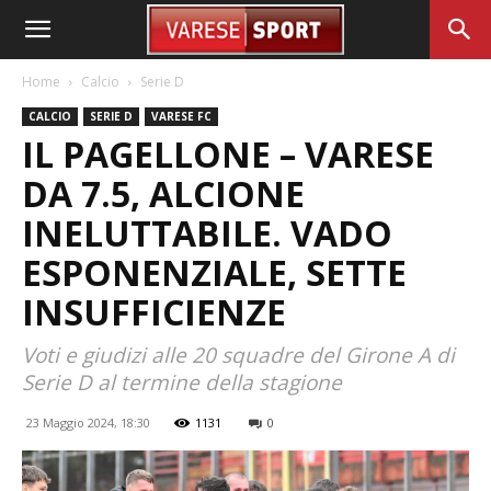
Home
Calcio
Serie D
CALCIO
SERIE D
VARESE FC
IL PAGELLONE – VARESE
DA 7.5, ALCIONE
INELUTTABILE. VADO
ESPONENZIALE, SETTE
INSUFFICIENZE
Voti e giudizi alle 20 squadre del Girone A di
Serie D al termine della stagione
23 Maggio 2024, 18:30
1131
0