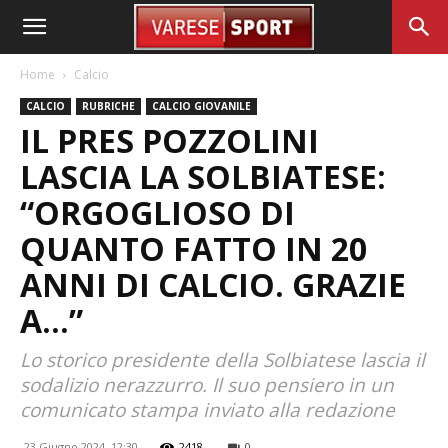
Home
Calcio
CALCIO
RUBRICHE
CALCIO GIOVANILE
IL PRES POZZOLINI
LASCIA LA SOLBIATESE:
“ORGOGLIOSO DI
QUANTO FATTO IN 20
ANNI DI CALCIO. GRAZIE
A…”
Lo storico presidente della Solbiatese lascia il
sodalizio nerazzurro. Il suo pensiero in un
comunicato stampa inviato alla redazione
23 Giugno 2024, 12:30
2418
0