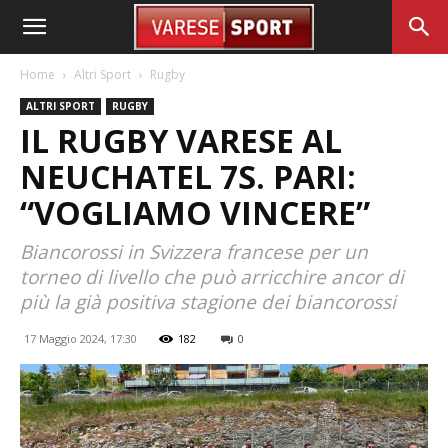
Home
Altri Sport
Rugby
ALTRI SPORT
RUGBY
IL RUGBY VARESE AL
NEUCHATEL 7S. PARI:
“VOGLIAMO VINCERE”
Biancorossi in Svizzera francese per un
torneo di livello che può arricchire ancor di
più la già positiva stagione dei biancorossi
17 Maggio 2024, 17:30
182
0