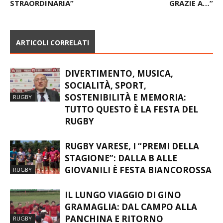
MAZZETTI: “CARONNO
SMETTERE, ORGOGLIO E
ISOLA FELICE. STAGIONE
FELICITÀ PER IL VARESE.
STRAORDINARIA”
GRAZIE A…”
ARTICOLI CORRELATI
DIVERTIMENTO, MUSICA,
SOCIALITÀ, SPORT,
SOSTENIBILITÀ E MEMORIA:
RUGBY
TUTTO QUESTO È LA FESTA DEL
RUGBY
RUGBY VARESE, I “PREMI DELLA
STAGIONE”: DALLA B ALLE
GIOVANILI È FESTA BIANCOROSSA
RUGBY
IL LUNGO VIAGGIO DI GINO