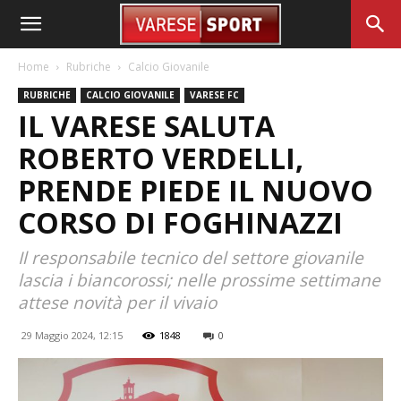
Home
Rubriche
Calcio Giovanile
RUBRICHE
CALCIO GIOVANILE
VARESE FC
IL VARESE SALUTA
ROBERTO VERDELLI,
PRENDE PIEDE IL NUOVO
CORSO DI FOGHINAZZI
Il responsabile tecnico del settore giovanile
lascia i biancorossi; nelle prossime settimane
attese novità per il vivaio
29 Maggio 2024, 12:15
1848
0