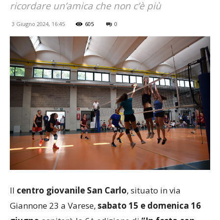
ricordare un’amica che non c’è più
3 Giugno 2024, 16:45
605
0
Il
centro giovanile San Carlo
, situato in via
Giannone 23 a Varese,
sabato 15 e domenica 16