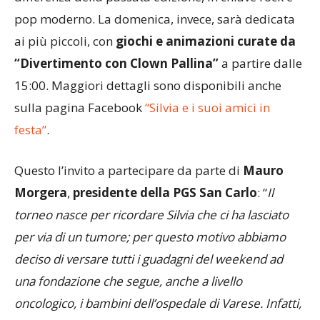
celebre cantautore proponendo le sue canzoni, a
differenza della passata edizione, in chiave rock e
pop moderno. La domenica, invece, sarà dedicata
ai più piccoli, con
giochi e animazioni curate da
“Divertimento con Clown Pallina”
a partire dalle
15:00. Maggiori dettagli sono disponibili anche
sulla pagina Facebook
“Silvia e i suoi amici in
festa”
.
Questo l’invito a partecipare da parte di
Mauro
Morgera
,
presidente della PGS San Carlo
: “
Il
torneo nasce per ricordare Silvia che ci ha lasciato
per via di un tumore; per questo motivo abbiamo
deciso di versare tutti i guadagni del weekend ad