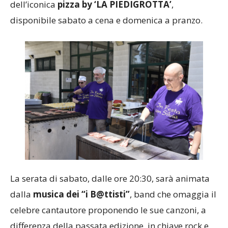
uno
stand gastronomico
che offrirà spiedini,
salamelle, patatine fritte, per non parlare
dell’iconica
pizza by ‘LA PIEDIGROTTA’
,
disponibile sabato a cena e domenica a pranzo.
La serata di sabato, dalle ore 20:30, sarà animata
dalla
musica dei
“i B@ttisti”
, band che omaggia il