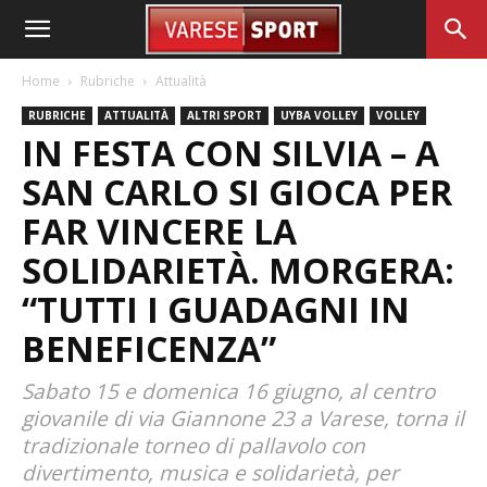
Home
Rubriche
Attualità
RUBRICHE
ATTUALITÀ
ALTRI SPORT
UYBA VOLLEY
VOLLEY
IN FESTA CON SILVIA – A
SAN CARLO SI GIOCA PER
FAR VINCERE LA
SOLIDARIETÀ. MORGERA:
“TUTTI I GUADAGNI IN
BENEFICENZA”
Sabato 15 e domenica 16 giugno, al centro
giovanile di via Giannone 23 a Varese, torna il
tradizionale torneo di pallavolo con
divertimento, musica e solidarietà, per