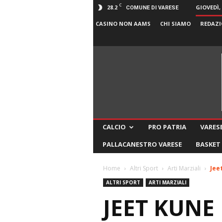
C
28.2
GIOVEDÌ,
COMUNE DI VARESE
CASINO NON AAMS
CHI SIAMO
REDAZI
CALCIO
PRO PATRIA
VARESE
PALLACANESTRO VARESE
BASKET
Home
Altri Sport
Arti Marziali
Jee
ALTRI SPORT
ARTI MARZIALI
JEET KUNE