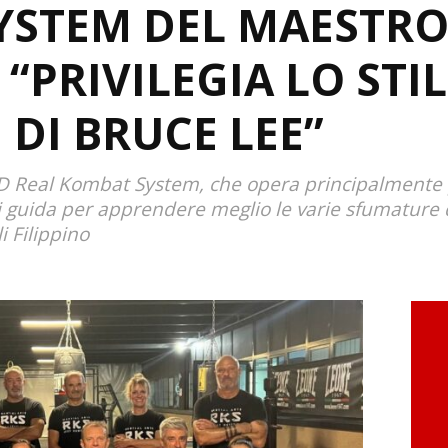
YSTEM DEL MAESTR
“PRIVILEGIA LO STIL
 DI BRUCE LEE”
ASD Real Kombat System, che opera principalmente 
ci guida per apprendere meglio le varie sfumature 
li Filippino