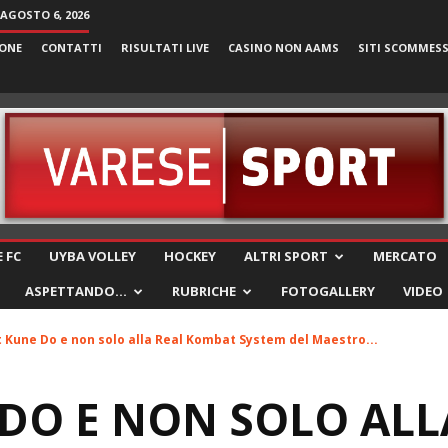
 AGOSTO 6, 2026
ONE
CONTATTI
RISULTATI LIVE
CASINO NON AAMS
SITI SCOMMES
VareseSport
 FC
UYBA VOLLEY
HOCKEY
ALTRI SPORT
MERCATO
ASPETTANDO…
RUBRICHE
FOTOGALLERY
VIDEO
t Kune Do e non solo alla Real Kombat System del Maestro...
 DO E NON SOLO ALL