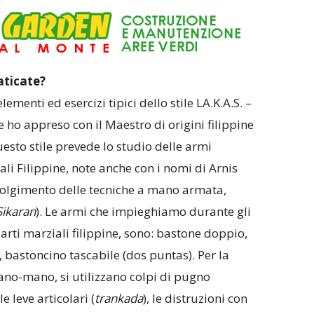
raticate?
ementi ed esercizi tipici dello stile LA.K.A.S. –
 ho appreso con il Maestro di origini filippine
sto stile prevede lo studio delle armi
iali Filippine, note anche con i nomi di Arnis
volgimento delle tecniche a mano armata,
Sikaran
). Le armi che impieghiamo durante gli
arti marziali filippine, sono: bastone doppio,
, bastoncino tascabile (dos puntas). Per la
ano-mano, si utilizzano colpi di pugno
 le leve articolari (
trankada
), le distruzioni con