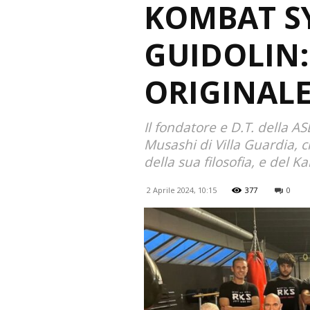
KOMBAT S
GUIDOLIN: 
ORIGINALE
Il fondatore e D.T. della 
Musashi di Villa Guardia, 
della sua filosofia, e del Ka
2 Aprile 2024, 10:15
377
0