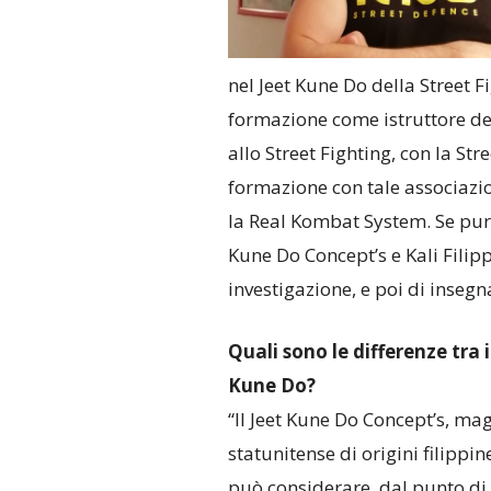
nel Jeet Kune Do della Street F
formazione come istruttore del 
allo Street Fighting, con la St
formazione con tale associazio
la Real Kombat System. Se pur
Kune Do Concept’s e Kali Filipp
investigazione, e poi di inseg
Quali sono le differenze tra i
Kune Do?
“Il Jeet Kune Do Concept’s, m
statunitense di origini filippin
può considerare, dal punto di v