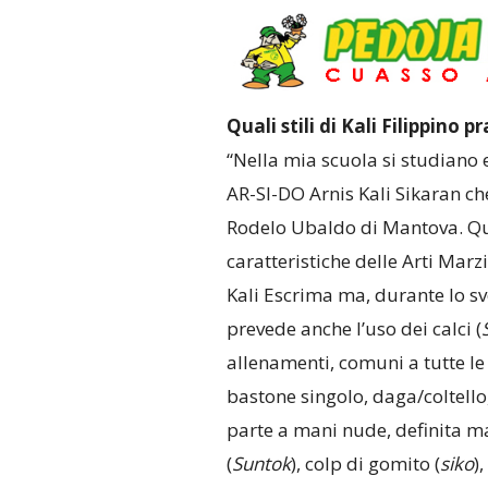
Quali stili di Kali Filippino p
“Nella mia scuola si studiano el
AR-SI-DO Arnis Kali Sikaran che
Rodelo Ubaldo di Mantova. Que
caratteristiche delle Arti Marz
Kali Escrima ma, durante lo s
prevede anche l’uso dei calci (
allenamenti, comuni a tutte le 
bastone singolo, daga/coltello
parte a mani nude, definita m
(
Suntok
), colp di gomito (
siko
),