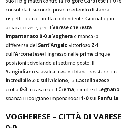
suo il big match contro la
Folgore Caratese (1-0)
e
consolida il secondo posto mettendo distanza
rispetto a una diretta contendente. Giornata più
amara, invece, per il
Varese che resta
impantanato 0-0 a Voghera
e manca (a
differenza del
Sant’Angelo
vittorioso
2-1
sull’
Arconatese
) l’ingresso nelle prime cinque
posizioni scivolando al settimo posto. Il
Sangiuliano
scavalca invece i biancorossi con un
incredibile 3-0 sull’Alcione
; la
Castellanzese
crolla
0-3
in casa con il
Crema
, mentre il
Legnano
sbanca il lodigiano imponendosi
1-0
sul
Fanfulla
.
VOGHERESE – CITTÀ DI VARESE
0-0