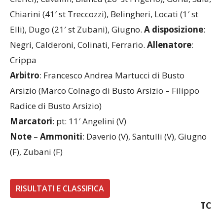
Clerici), Cavallin, Biancu (26′ st Frigerio), Gorla, Sala,
Chiarini (41′ st Treccozzi), Belingheri, Locati (1′ st
Elli), Dugo (21′ st Zubani), Giugno.
A disposizione
:
Negri, Calderoni, Colinati, Ferrario.
Allenatore
:
Crippa
Arbitro
: Francesco Andrea Martucci di Busto
Arsizio (Marco Colnago di Busto Arsizio – Filippo
Radice di Busto Arsizio)
Marcatori
: pt: 11′ Angelini (V)
Note
–
Ammoniti
: Daverio (V), Santulli (V), Giugno
(F), Zubani (F)
RISULTATI E CLASSIFICA
TC