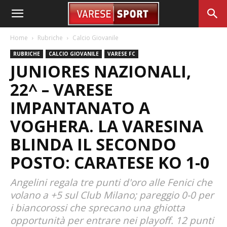
Home
Rubriche
Calcio Giovanile
RUBRICHE
CALCIO GIOVANILE
VARESE FC
JUNIORES NAZIONALI,
22^ – VARESE
IMPANTANATO A
VOGHERA. LA VARESINA
BLINDA IL SECONDO
POSTO: CARATESE KO 1-0
Angelini regala tre punti d'oro alle Fenici che
volano a +5 sul Club Milano; pareggio 0-0 per
i biancorossi che sprecano una ghiotta
opportunità per entrare nei playoff. 12 punti