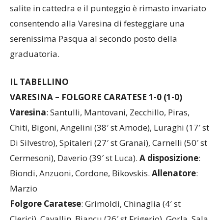
un’autentica pioggia di gol. Le difese sono invece
salite in cattedra e il punteggio è rimasto invariato
consentendo alla Varesina di festeggiare una
serenissima Pasqua al secondo posto della
graduatoria.
IL TABELLINO
VARESINA – FOLGORE CARATESE 1-0 (1-0)
Varesina
: Santulli, Mantovani, Zecchillo, Piras,
Chiti, Bigoni, Angelini (38′ st Amode), Luraghi (17′ st
Di Silvestro), Spitaleri (27′ st Granai), Carnelli (50′ st
Cermesoni), Daverio (39′ st Luca).
A disposizione
:
Biondi, Anzuoni, Cordone, Bikovskis.
Allenatore
:
Marzio
Folgore Caratese
: Grimoldi, Chinaglia (4′ st