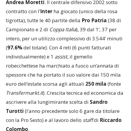
Andrea Moretti
. Il centrale difensivo 2002 sotto
contratto con l’
Inter
ha giocato (unico della rosa
tigrotta), tutte le 40 partite della
Pro Patria
(38 di
Campionato e 2 di
Coppa Italia
), 39 dal 1’, 37 per
intero, per un utilizzo complessivo di 3.544’ minuti
(
97.6%
del totale). Con 4 reti (6 punti fatturati
individualmente) e 1
assist
, il gemello
robecchettese ha marchiato a fuoco un’annata di
spessore che ha portato il suo valore dai 150 mila
euro dell’estate scorsa agli attuali
250 mila
(fonte
Transfermarkt.it
). Crescita tecnica ed economica da
ascrivere alla lungimirante scelta di
Sandro
Turotti
(l’anno precedente solo 6 gare da titolare
con la Pro Sesto) e al lavoro dello
staff
di
Riccardo
Colombo
.