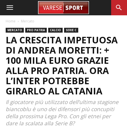
Home
Mercato
MERCATO
PRO PATRIA
CALCIO
SERIE C
LA CRESCITA IMPETUOSA
DI ANDREA MORETTI: +
100 MILA EURO GRAZIE
ALLA PRO PATRIA. ORA
L’INTER POTREBBE
GIRARLO AL CATANIA
Il giocatore più utilizzato dell’ultima stagione
biancoblu è uno dei difensori più concupiti
della prossima Lega Pro. Con gli etnei per
dare la scalata alla Serie B?