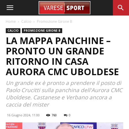
Home
Calcio
Promozione Girone B
CALCIO
PROMOZIONE GIRONE B
LA MAPPA PANCHINE –
PRONTO UN GRANDE
RITORNO IN CASA
AURORA CMC UBOLDESE
Un grande ex è pronto a prendere il posto di
Paolo Crucitti sulla panchina dell'Aurora CMC
Uboldese. Castanese e Verbano ancora a
caccia del mister
16 Giugno 2024, 11:00
760
0