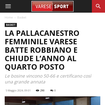
Home
Basket
BASKET
LA PALLACANESTRO
FEMMINILE VARESE
BATTE ROBBIANO E
CHIUDE L’ANNO AL
QUARTO POSTO
Le bosine vincono 50-66 e certificano così
una grande annata
5 Maggio 2024, 09:01
290
0