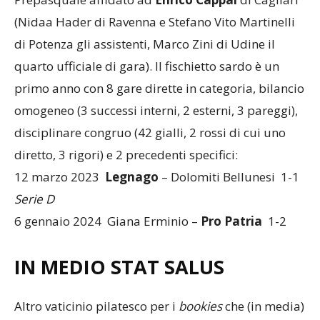
Prepasquale affidato ad
Enrico Cappai
di Cagliari
(Nidaa Hader di Ravenna e Stefano Vito Martinelli
di Potenza gli assistenti, Marco Zini di Udine il
quarto ufficiale di gara). Il fischietto sardo è un
primo anno con 8 gare dirette in categoria, bilancio
omogeneo (3 successi interni, 2 esterni, 3 pareggi),
disciplinare congruo (42 gialli, 2 rossi di cui uno
diretto, 3 rigori) e 2 precedenti specifici:
12 marzo 2023
Legnago
– Dolomiti Bellunesi 1-1
Serie D
6 gennaio 2024 Giana Erminio –
Pro Patria
1-2
IN MEDIO STAT SALUS
Altro vaticinio pilatesco per i
bookies
che (in media)