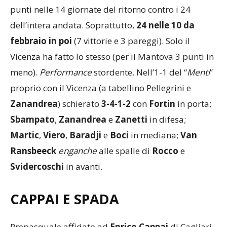
sé stessi ma immessi nel fatturato di squadra: 28
punti nelle 14 giornate del ritorno contro i 24
dell’intera andata. Soprattutto,
24 nelle 10 da
febbraio
in poi
(7 vittorie e 3 pareggi). Solo il
Vicenza ha fatto lo stesso (per il Mantova 3 punti in
meno).
Performance
stordente. Nell’1-1 del “
Menti
”
proprio con il Vicenza (a tabellino Pellegrini e
Zanandrea
) schierato
3-4-1-2
con
Fortin
in porta;
Sbampato
,
Zanandrea
e
Zanetti
in difesa;
Martic
,
Viero
,
Baradji
e
Boci
in mediana;
Van
Ransbeeck
enganche
alle spalle di
Rocco
e
Svidercoschi
in avanti.
CAPPAI E SPADA