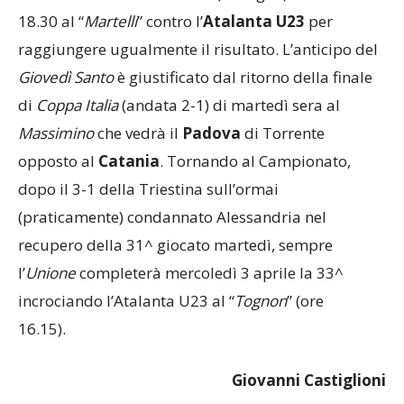
basterebbe fare altrettanto (o meglio) sabato alle
18.30 al “
Martelli
” contro l’
Atalanta U23
per
raggiungere ugualmente il risultato. L’anticipo del
Giovedì Santo
è giustificato dal ritorno della finale
di
Coppa Italia
(andata 2-1) di martedì sera al
Massimino
che vedrà il
Padova
di Torrente
opposto al
Catania
. Tornando al Campionato,
dopo il 3-1 della Triestina sull’ormai
(praticamente) condannato Alessandria nel
recupero della 31^ giocato martedì, sempre
l’
Unione
completerà mercoledì 3 aprile la 33^
incrociando l’Atalanta U23 al “
Tognon
” (ore
16.15).
Giovanni Castiglioni