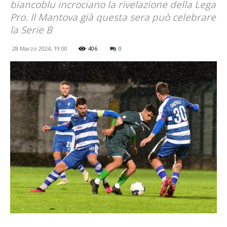
biancoblu incrociano la rivelazione della Lega
Pro. Il Mantova già questa sera può celebrare
la Serie B
28 Marzo 2024, 19:00
406
0