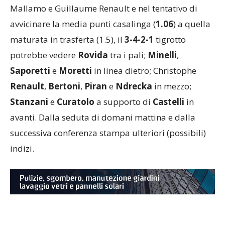
fagnanese
? Sempre in contumacia di Lombardoni,
Mallamo e Guillaume Renault e nel tentativo di
avvicinare la media punti casalinga (
1.06
) a quella
maturata in trasferta (1.5), il
3-4-2-1
tigrotto
potrebbe vedere
Rovida
tra i pali;
Minelli
,
Saporetti
e
Moretti
in linea dietro; Christophe
Renault
,
Bertoni
,
Piran
e
Ndrecka
in mezzo;
Stanzani
e
Curatolo
a supporto di
Castelli
in
avanti. Dalla seduta di domani mattina e dalla
successiva conferenza stampa ulteriori (possibili)
indizi.