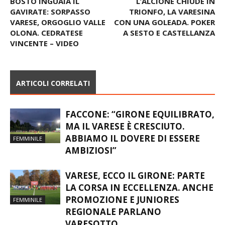
ALLIEVI REG. U17 A – IL
ALLIEVI ELITE U15 A –
BOSTO INGUAIA IL
L’ALCIONE CHIUDE IN
GAVIRATE: SORPASSO
TRIONFO, LA VARESINA
VARESE, ORGOGLIO VALLE
CON UNA GOLEADA. POKER
OLONA. CEDRATESE
A SESTO E CASTELLANZA
VINCENTE – VIDEO
ARTICOLI CORRELATI
FACCONE: “GIRONE EQUILIBRATO,
MA IL VARESE È CRESCIUTO.
ABBIAMO IL DOVERE DI ESSERE
FEMMINILE
AMBIZIOSI”
VARESE, ECCO IL GIRONE: PARTE
LA CORSA IN ECCELLENZA. ANCHE
PROMOZIONE E JUNIORES
FEMMINILE