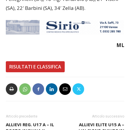
Pellegrinelli (SA), 16′ rig. Tortarolo (AB), 21′ Vischi
(SA), 22′ Barbini (SA), 34′ Zella (AB).
ML
RISULTATI E CLASSIFICA
Articolo precedente
Articolo successivo