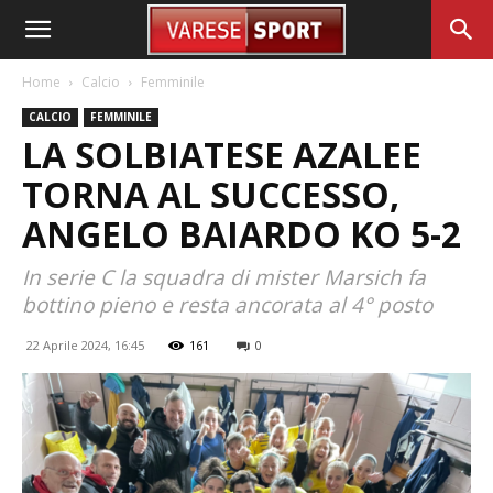
Home
Calcio
Femminile
CALCIO
FEMMINILE
LA SOLBIATESE AZALEE
TORNA AL SUCCESSO,
ANGELO BAIARDO KO 5-2
In serie C la squadra di mister Marsich fa
bottino pieno e resta ancorata al 4° posto
22 Aprile 2024, 16:45
161
0