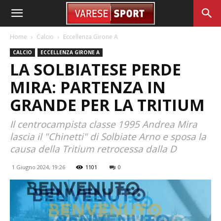
Home
Calcio
Eccellenza Girone A
CALCIO
ECCELLENZA GIRONE A
LA SOLBIATESE PERDE
MIRA: PARTENZA IN
GRANDE PER LA TRITIUM
Il centrocampista classe 1995 Andrea Mira
lascia il "Chinetti" di Solbiate Arno e sposa la
causa della Tritium retrocessa dalla D
1 Giugno 2024, 19:26
1101
0