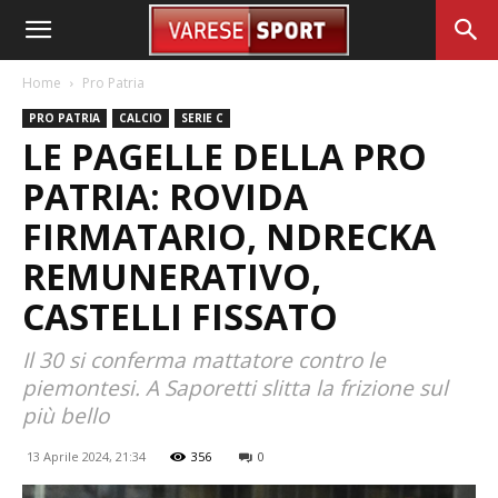
Home
Pro Patria
PRO PATRIA
CALCIO
SERIE C
LE PAGELLE DELLA PRO
PATRIA: ROVIDA
FIRMATARIO, NDRECKA
REMUNERATIVO,
CASTELLI FISSATO
Il 30 si conferma mattatore contro le
piemontesi. A Saporetti slitta la frizione sul
più bello
13 Aprile 2024, 21:34
356
0