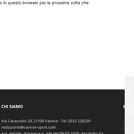
eb in questo browser per la prossima volta che
CHI SIAMO
SEGU
Via Caracciolo 29, 21100 Varese - Tel. 0332 226239 -
redazione@varese-sport.com