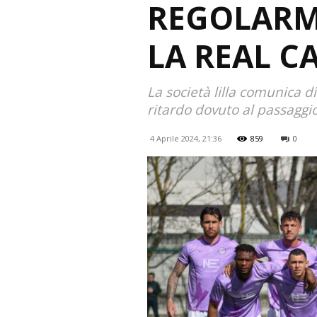
REGOLARM
LA REAL C
La società lilla comunica d
ritardo dovuto al passaggio
4 Aprile 2024, 21:36
859
0