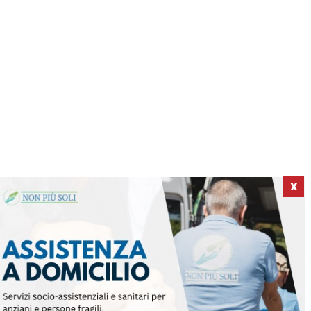
X
ICI