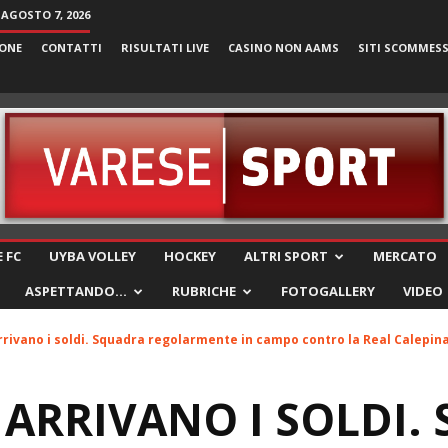
 AGOSTO 7, 2026
ONE
CONTATTI
RISULTATI LIVE
CASINO NON AAMS
SITI SCOMMES
VareseSport
 FC
UYBA VOLLEY
HOCKEY
ALTRI SPORT
MERCATO
ASPETTANDO…
RUBRICHE
FOTOGALLERY
VIDEO
rivano i soldi. Squadra regolarmente in campo contro la Real Calepin
ARRIVANO I SOLDI.