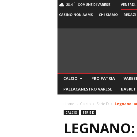
C
28.4
VENERDÌ,
COMUNE DI VARESE
CASINO NON AAMS
CHI SIAMO
REDAZI
CALCIO
PRO PATRIA
VARESE
PALLACANESTRO VARESE
BASKET
Home
Calcio
Serie D
Legnano: ar
CALCIO
SERIE D
LEGNANO: 