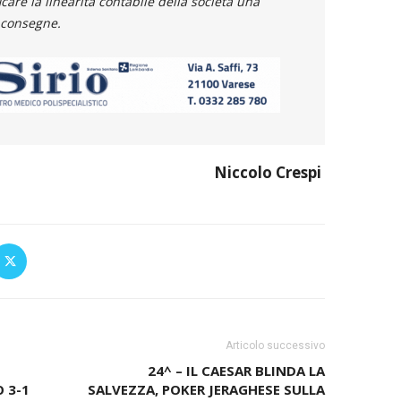
care la linearità contabile della società una
i consegne.
Niccolo Crespi
Articolo successivo
24^ – IL CAESAR BLINDA LA
 3-1
SALVEZZA, POKER JERAGHESE SULLA