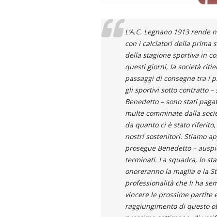
L’A.C. Legnano 1913 rende no
con i calciatori della prima
della stagione sportiva in 
questi giorni, la società riti
passaggi di consegne tra i pro
gli sportivi sotto contratto –
Benedetto – sono stati pagati
multe comminate dalla società
da quanto ci è stato riferit
nostri sostenitori. Stiamo ap
prosegue Benedetto – auspi
terminati. La squadra, lo staf
onoreranno la maglia e la St
professionalità che li ha se
vincere le prossime partite e
raggiungimento di questo obi