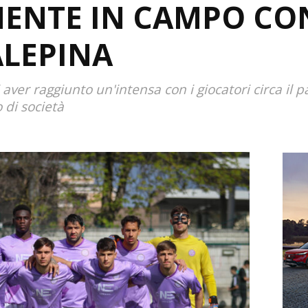
ENTE IN CAMPO CO
ALEPINA
i aver raggiunto un'intensa con i giocatori circa il
 di società