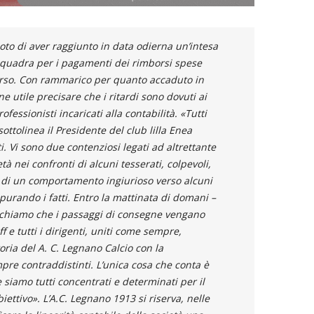
to di aver raggiunto in data odierna un’intesa
 squadra per i pagamenti dei rimborsi spese
corso. Con rammarico per quanto accaduto in
ene utile precisare che i ritardi sono dovuti ai
fessionisti incaricati alla contabilità. «Tutti
 sottolinea il Presidente del club lilla Enea
. Vi sono due contenziosi legati ad altrettante
 nei confronti di alcuni tesserati, colpevoli,
o, di un comportamento ingiurioso verso alcuni
purando i fatti. Entro la mattinata di domani –
chiamo che i passaggi di consegne vengano
f e tutti i dirigenti, uniti come sempre,
oria del A. C. Legnano Calcio con la
mpre contraddistinti. L’unica cosa che conta è
 siamo tutti concentrati e determinati per il
ettivo». L’A.C. Legnano 1913 si riserva, nelle