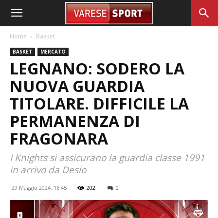
Home
Basket
BASKET
MERCATO
LEGNANO: SODERO LA
NUOVA GUARDIA
TITOLARE. DIFFICILE LA
PERMANENZA DI
FRAGONARA
I Knights si assicurano la guardia classe 1991
in arrivo da Desio
29 Maggio 2024, 16:45
202
0