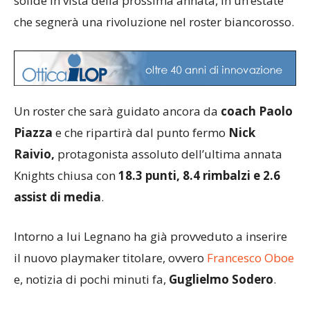
solide in vista della prossima annata, in un’estate
che segnerà una rivoluzione nel roster biancorosso.
Un roster che sarà guidato ancora da
coach Paolo
Piazza
e che ripartirà dal punto fermo
Nick
Raivio,
protagonista assoluto dell’ultima annata
Knights chiusa con
18.3 punti, 8.4 rimbalzi e 2.6
assist di media
.
Intorno a lui Legnano ha già provveduto a inserire
il nuovo playmaker titolare, ovvero
Francesco Oboe
e, notizia di pochi minuti fa,
Guglielmo Sodero
.