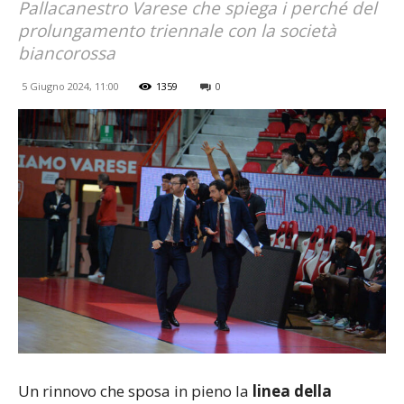
Pallacanestro Varese che spiega i perché del
prolungamento triennale con la società
biancorossa
5 Giugno 2024, 11:00
1359
0
Un rinnovo che sposa in pieno la
linea della